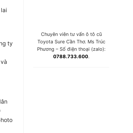
lai
Chuyên viên tư vấn ô tô cũ
Toyota Sure Cần Thơ. Ms Trúc
ng ty
Phương – Số điện thoại (zalo):
0788.733.600
.
 và
dân
0
photo