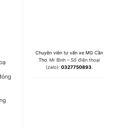
Chuyên viên tư vấn xe MG Cần
Thơ
. Mr Bình – Số điện thoại
 bạ
(zalo):
0327750893
.
 đóng
òng