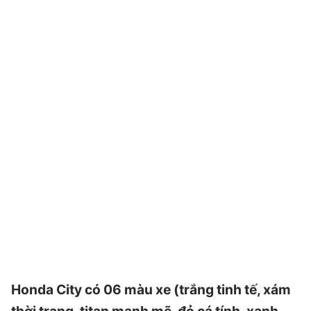
Honda City có 06 màu xe (trắng tinh tế, xám
thời trang, titan mạnh mẽ, đỏ cá tính, xanh