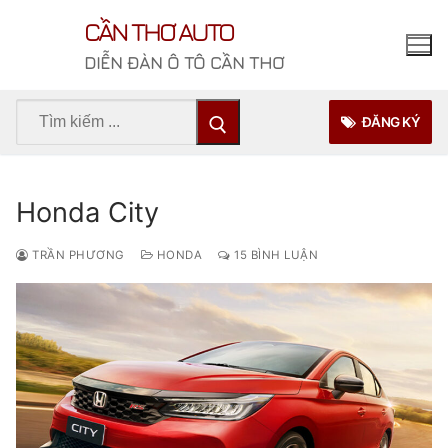
Chuyển
CẦN THƠ AUTO
đến
nội
DIỄN ĐÀN Ô TÔ CẦN THƠ
dung
Tìm
ĐĂNG KÝ
kiếm
cho:
Honda City
TRẦN PHƯƠNG
HONDA
15 BÌNH LUẬN