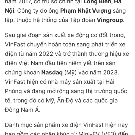
năm 2017, có trụ sở chính tại
Long Biên, Hà
Nội
. Công ty do ông
Phạm Nhật Vượng
sáng
lập, thuộc hệ thống của Tập đoàn
Vingroup
.
Sau giai đoạn sản xuất xe động cơ đốt trong,
VinFast chuyển hoàn toàn sang phát triển xe
điện từ năm 2022 và trở thành thương hiệu xe
điện Việt Nam đầu tiên niêm yết trên sàn
chứng khoán
Nasdaq
(Mỹ) vào năm 2023.
VinFast hiện có nhà máy sản xuất tại Hải
Phòng và đang mở rộng sang thị trường quốc
tế, trong đó có Mỹ, Ấn Độ và các quốc gia
Đông Nam Á.
Danh mục sản phẩm xe điện VinFast hiện nay
bao gồm các phân khúc từ Mini-EV (VF3) đến