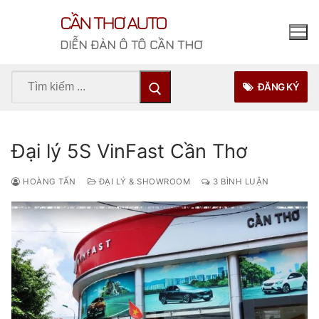
Chuyển
CẦN THƠ AUTO
đến
nội
DIỄN ĐÀN Ô TÔ CẦN THƠ
dung
Tìm
ĐĂNG KÝ
kiếm
cho:
Đại lý 5S VinFast Cần Thơ
HOÀNG TẤN
ĐẠI LÝ & SHOWROOM
3 BÌNH LUẬN