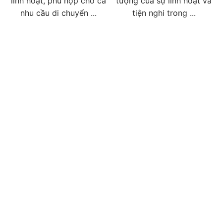
linh hoạt, phù hợp cho cả
tượng của sự linh hoạt và
nhu cầu di chuyển ...
tiện nghi trong ...