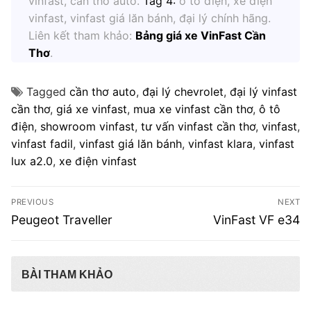
vinfast, cần thơ auto.
Tag 4:
ô tô điện, xe điện
vinfast, vinfast giá lăn bánh, đại lý chính hãng.
Liên kết tham khảo:
Bảng giá xe VinFast Cần
Thơ
.
Tagged
cần thơ auto
,
đại lý chevrolet
,
đại lý vinfast
cần thơ
,
giá xe vinfast
,
mua xe vinfast cần thơ
,
ô tô
điện
,
showroom vinfast
,
tư vấn vinfast cần thơ
,
vinfast
,
vinfast fadil
,
vinfast giá lăn bánh
,
vinfast klara
,
vinfast
lux a2.0
,
xe điện vinfast
Điều
PREVIOUS
NEXT
hướng
Previous
Next
Peugeot Traveller
VinFast VF e34
post:
post:
bài
viết
BÀI THAM KHẢO