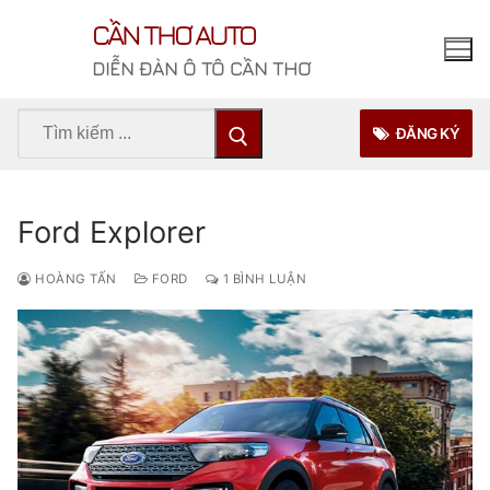
Chuyển
CẦN THƠ AUTO
đến
nội
DIỄN ĐÀN Ô TÔ CẦN THƠ
dung
Tìm
ĐĂNG KÝ
kiếm
cho:
Ford Explorer
HOÀNG TẤN
FORD
1 BÌNH LUẬN