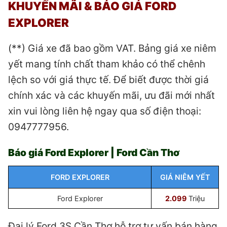
KHUYẾN MÃI & BÁO GIÁ FORD
EXPLORER
(**) Giá xe đã bao gồm VAT. Bảng giá xe niêm
yết mang tính chất tham khảo có thể chênh
lệch so với giá thực tế. Để biết được thời giá
chính xác và các khuyến mãi, ưu đãi mới nhất
xin vui lòng liên hệ ngay qua số điện thoại:
0947777956.
Báo giá Ford Explorer | Ford Cần Thơ
FORD EXPLORER
GIÁ NIÊM YẾT
Ford Explorer
2.099
Triệu
Đại lý Ford 3S Cần Thơ hỗ trợ tư vấn bán hàng