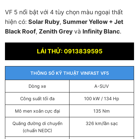
VF 5 nổi bật với 4 tùy chọn màu ngoại thất
hiện có:
Solar Ruby
,
Summer Yellow + Jet
Black Roof
,
Zenith Grey
và
Infinity Blanc
.
LÁI THỬ: 0913839595
THÔNG SỐ KỸ THUẬT VINFAST VF5
Dòng xe
A-SUV
Công suất tối đa
100 kW / 134 Hp
Mô men xoắn cực đại
135 Nm
Quãng đường di chuyển
326 km/lần sạc
(chuẩn NEDC)