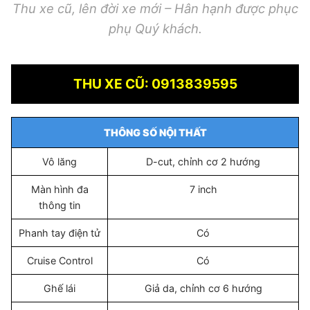
Thu xe cũ, lên đời xe mới – Hân hạnh được phục
phụ Quý khách.
THU XE CŨ: 0913839595
THÔNG SỐ NỘI THẤT
Vô lăng
D-cut, chỉnh cơ 2 hướng
Màn hình đa
7 inch
thông tin
Phanh tay điện tử
Có
Cruise Control
Có
Ghế lái
Giả da, chỉnh cơ 6 hướng