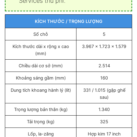
Services thu phí.
KÍCH THƯỚC / TRỌNG LƯỢNG
Số chỗ
5
Kích thước dài x rộng x cao
3.967 x 1.723 x 1.579
(mm)
Chiều dài cơ sở (mm)
2.514
Khoảng sáng gầm (mm)
160
Dung tích khoang hành lý (lít)
331 / 1.015 (gập ghế
sau)
Trọng lượng bản thân (kg)
1.340
Tải trọng (kg)
325
Lốp, la-zăng
Hợp kim 17 inch