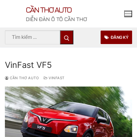
Chuyển
CẦN THƠ AUTO
đến
nội
DIỄN ĐÀN Ô TÔ CẦN THƠ
dung
Tìm
ĐĂNG KÝ
kiếm
cho:
VinFast VF5
CẦN THƠ AUTO
VINFAST