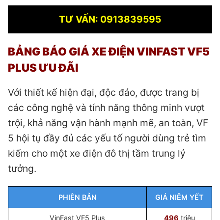
TƯ VẤN: 0913839595
BẢNG BÁO GIÁ XE ĐIỆN VINFAST VF5
PLUS ƯU ĐÃI
Với thiết kế hiện đại, độc đáo, được trang bị
các công nghệ và tính năng thông minh vượt
trội, khả năng vận hành mạnh mẽ, an toàn, VF
5 hội tụ đầy đủ các yếu tố người dùng trẻ tìm
kiếm cho một xe điện đô thị tầm trung lý
tưởng.
PHIÊN BẢN
GIÁ NIÊM YẾT
VinFast VF5 Plus
496
triệu