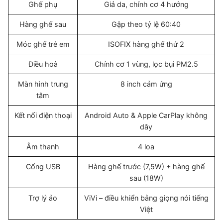
Ghế phụ
Giả da, chỉnh cơ 4 hướng
Hàng ghế sau
Gập theo tỷ lệ 60:40
Móc ghế trẻ em
ISOFIX hàng ghế thứ 2
Điều hoà
Chỉnh cơ 1 vùng, lọc bụi PM2.5
Màn hình trung
8 inch cảm ứng
tâm
Kết nối điện thoại
Android Auto & Apple CarPlay không
dây
Âm thanh
4 loa
Cổng USB
Hàng ghế trước (7,5W) + hàng ghế
sau (18W)
Trợ lý ảo
ViVi – điều khiển bằng giọng nói tiếng
Việt