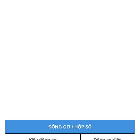
ĐỘNG CƠ / HỘP SỐ
Kiểu động cơ
Động cơ điện