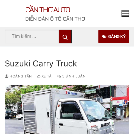
Chuyển
CẦN THƠ AUTO
đến
nội
DIỄN ĐÀN Ô TÔ CẦN THƠ
dung
Tìm
ĐĂNG KÝ
kiếm
cho:
Suzuki Carry Truck
HOÀNG TẤN
XE TẢI
5 BÌNH LUẬN