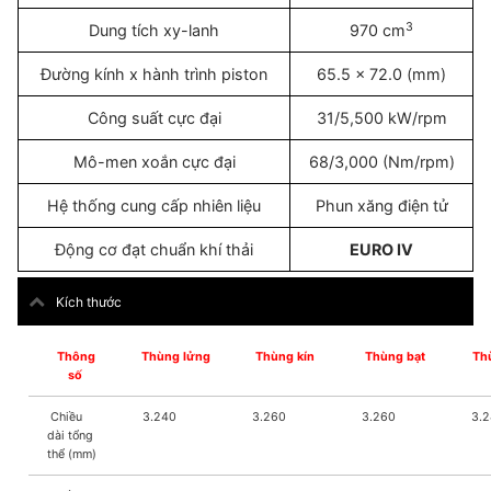
3
Dung tích xy-lanh
970 cm
Đường kính x hành trình piston
65.5 x 72.0 (mm)
Công suất cực đại
31/5,500 kW/rpm
Mô-men xoắn cực đại
68/3,000 (Nm/rpm)
Hệ thống cung cấp nhiên liệu
Phun xăng điện tử
Động cơ đạt chuẩn khí thải
EURO IV
Kích thước
Thông
Thùng lửng
Thùng kín
Thùng bạt
Th
số
Chiều
3.240
3.260
3.260
3.2
dài tổng
thể (mm)