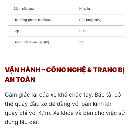
Giảm sốc sau
Nhíp lá
Hệ thống phanh trước/sau
Đĩa/Tang trống
Lốp
5-12
Dung tích nhiên liệu (lít)
31
VẬN HÀNH –
CÔNG NGHỆ & TRANG BỊ
AN TOÀN
Cảm giác lái của xe khá chắc tay. Bác tài có
thể quay đầu xe dễ dàng với bán kính khi
quay chỉ với 4,1m. Xe khỏe và bền cho việc sử
dụng lâu dài.