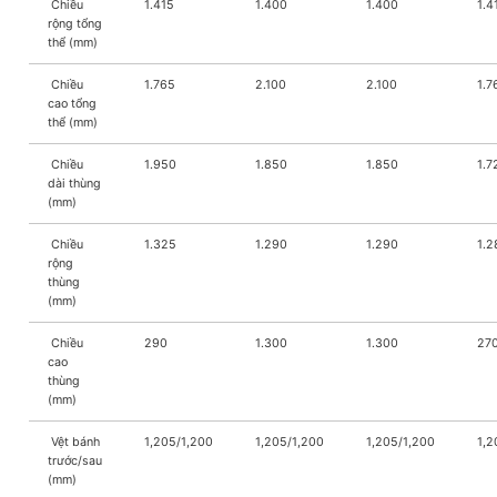
Chiều
1.415
1.400
1.400
1.4
rộng tổng
thể (mm)
Chiều
1.765
2.100
2.100
1.7
cao tổng
thể (mm)
Chiều
1.950
1.850
1.850
1.7
dài thùng
(mm)
Chiều
1.325
1.290
1.290
1.2
rộng
thùng
(mm)
Chiều
290
1.300
1.300
27
cao
thùng
(mm)
Vệt bánh
1,205/1,200
1,205/1,200
1,205/1,200
1,2
trước/sau
(mm)