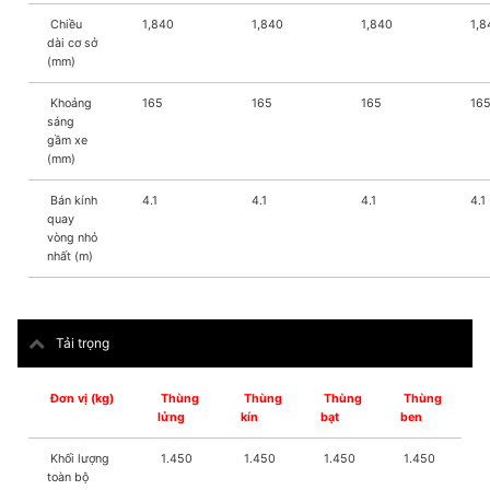
Chiều
1,840
1,840
1,840
1,8
dài cơ sở
(mm)
Khoảng
165
165
165
16
sáng
gầm xe
(mm)
Bán kính
4.1
4.1
4.1
4.1
quay
vòng nhỏ
nhất (m)
Tải trọng
Đơn vị (kg)
Thùng
Thùng
Thùng
Thùng
lửng
kín
bạt
ben
Khối lượng
1.450
1.450
1.450
1.450
toàn bộ