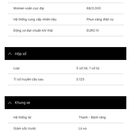
Momen xoắn cực đại
68/3.000
Hệ thống cung cấp nhiên liệu
Phun xăng điện tự
Động cơ đạt chuẩn khí thải
EURO IV
Hộp số
Loại
5 số tới, 1 số lùi
Tỉ số truyền cầu sau
5.125
Khung xe
Hệ thống lái
Thanh - Bánh răng
Giảm sốc trước
Lò xo