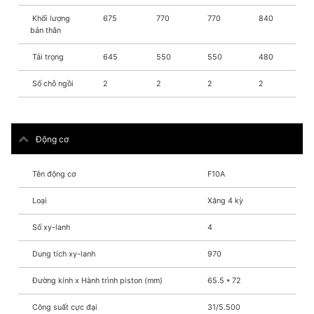
Khối lượng
675
770
770
840
bản thân
Tải trọng
645
550
550
480
Số chỗ ngồi
2
2
2
2
Động cơ
Tên động cơ
F10A
Loại
Xăng 4 kỳ
Số xy-lanh
4
Dung tích xy-lanh
970
Đường kính x Hành trình piston (mm)
65.5 * 72
Công suất cực đại
31/5.500