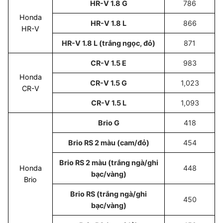
HR-V 1.8 G
786
Honda
HR-V 1.8 L
866
HR-V
HR-V 1.8 L (trắng ngọc, đỏ)
871
CR-V 1.5 E
983
Honda
CR-V 1.5 G
1,023
CR-V
CR-V 1.5 L
1,093
Brio G
418
Brio RS 2 màu (cam/đỏ)
454
Brio RS 2 màu (trắng ngà/ghi
Honda
448
bạc/vàng)
Brio
Brio RS (trắng ngà/ghi
450
bạc/vàng)