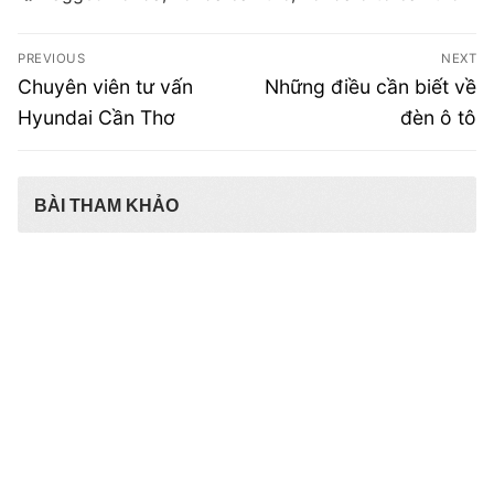
Điều
PREVIOUS
NEXT
hướng
Previous
Next
Chuyên viên tư vấn
Những điều cần biết về
post:
post:
bài
Hyundai Cần Thơ
đèn ô tô
viết
BÀI THAM KHẢO