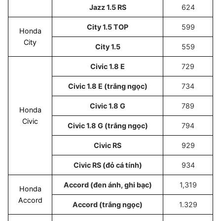
Jazz 1.5 RS
624
City 1.5 TOP
599
Honda
City
City 1.5
559
Civic 1.8 E
729
Civic 1.8 E (trắng ngọc)
734
Civic 1.8 G
789
Honda
Civic
Civic 1.8 G (trắng ngọc)
794
Civic RS
929
Civic RS (đỏ cá tính)
934
Accord (đen ánh, ghi bạc)
1,319
Honda
Accord
Accord (trắng ngọc)
1.329