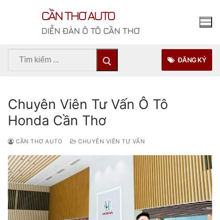
Chuyển
CẦN THƠ AUTO
đến
nội
DIỄN ĐÀN Ô TÔ CẦN THƠ
dung
Tìm
ĐĂNG KÝ
kiếm
cho:
Chuyên Viên Tư Vấn Ô Tô
Honda Cần Thơ
CẦN THƠ AUTO
CHUYÊN VIÊN TƯ VẤN