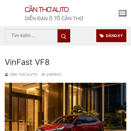
Chuyển
CẦN THƠ AUTO
đến
nội
DIỄN ĐÀN Ô TÔ CẦN THƠ
dung
Tìm
ĐĂNG KÝ
kiếm
cho:
VinFast VF8
CẦN THƠ AUTO
VINFAST