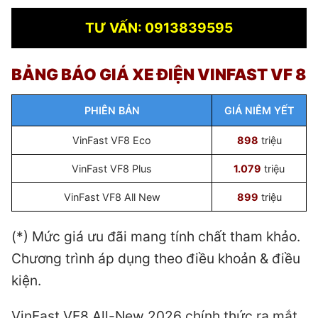
TƯ VẤN: 0913839595
BẢNG BÁO GIÁ XE ĐIỆN VINFAST VF 8
PHIÊN BẢN
GIÁ NIÊM YẾT
VinFast VF8 Eco
898
triệu
VinFast VF8 Plus
1.079
triệu
VinFast VF8 All New
899
triệu
(*) Mức giá ưu đãi mang tính chất tham khảo.
Chương trình áp dụng theo điều khoản & điều
kiện.
VinFast VF8 All-New 2026 chính thức ra mắt