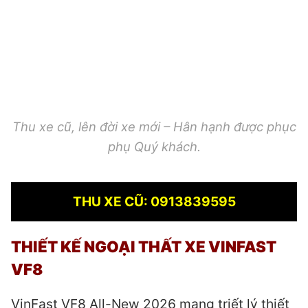
Thu xe cũ, lên đời xe mới – Hân hạnh được phục
phụ Quý khách.
THU XE CŨ: 0913839595
THIẾT KẾ NGOẠI THẤT XE VINFAST
VF8
VinFast VF8 All-New 2026 mang triết lý thiết