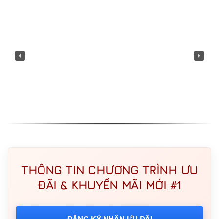
THÔNG TIN CHƯƠNG TRÌNH ƯU
ĐÃI & KHUYẾN MÃI MỚI #1
ĐĂNG KÝ NHẬN ƯU ĐÃI