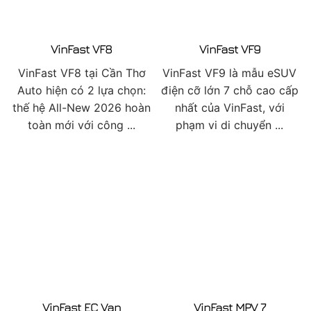
VinFast VF8
VinFast VF9
VinFast VF8 tại Cần Thơ
VinFast VF9 là mẫu eSUV
Auto hiện có 2 lựa chọn:
điện cỡ lớn 7 chỗ cao cấp
thế hệ All-New 2026 hoàn
nhất của VinFast, với
toàn mới với công ...
phạm vi di chuyển ...
VinFast EC Van
VinFast MPV 7