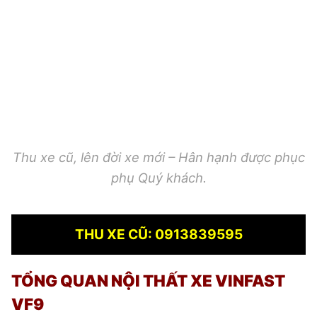
Thu xe cũ, lên đời xe mới – Hân hạnh được phục
phụ Quý khách.
THU XE CŨ: 0913839595
TỔNG QUAN NỘI THẤT XE VINFAST
VF9