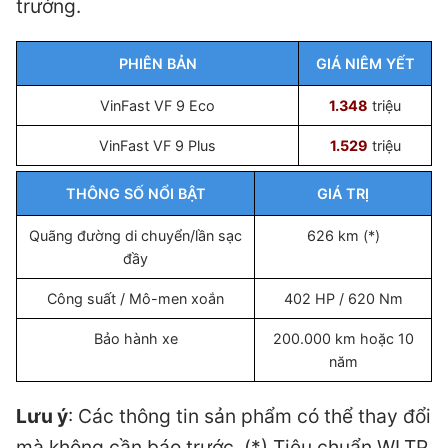
trưởng.
PHIÊN BẢN
GIÁ NIÊM YẾT
VinFast VF 9 Eco
1.348
triệu
VinFast VF 9 Plus
1.529
triệu
THÔNG SỐ NỔI BẬT
GIÁ TRỊ
Quãng đường di chuyển/lần sạc
626 km (*)
đầy
Công suất / Mô-men xoắn
402 HP / 620 Nm
Bảo hành xe
200.000 km hoặc 10
năm
Lưu ý
: Các thông tin sản phẩm có thể thay đổi
mà không cần báo trước. (*) Tiêu chuẩn WLTP,