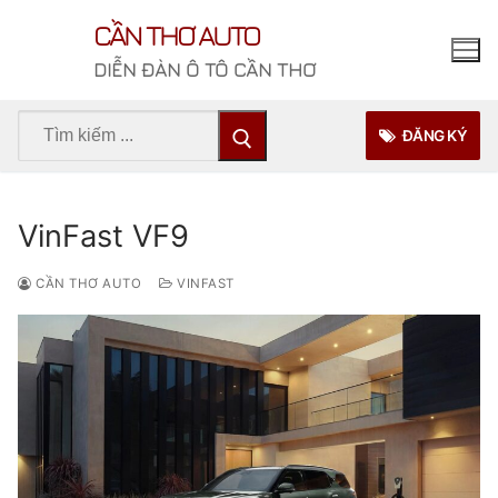
Chuyển
CẦN THƠ AUTO
đến
nội
DIỄN ĐÀN Ô TÔ CẦN THƠ
dung
Tìm
ĐĂNG KÝ
kiếm
cho:
VinFast VF9
CẦN THƠ AUTO
VINFAST