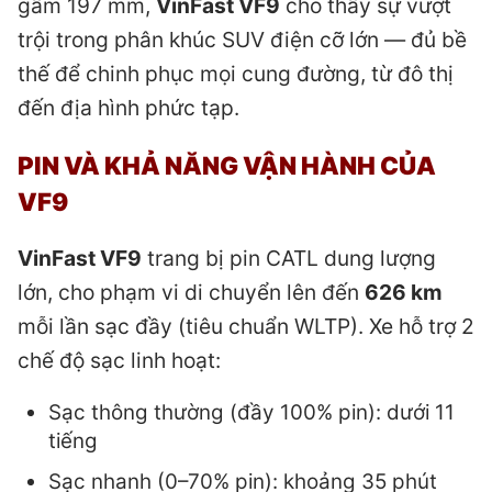
gầm 197 mm,
VinFast VF9
cho thấy sự vượt
trội trong phân khúc SUV điện cỡ lớn — đủ bề
thế để chinh phục mọi cung đường, từ đô thị
đến địa hình phức tạp.
PIN VÀ KHẢ NĂNG VẬN HÀNH CỦA
VF9
VinFast VF9
trang bị pin CATL dung lượng
lớn, cho phạm vi di chuyển lên đến
626 km
mỗi lần sạc đầy (tiêu chuẩn WLTP). Xe hỗ trợ 2
chế độ sạc linh hoạt:
Sạc thông thường (đầy 100% pin): dưới 11
tiếng
Sạc nhanh (0–70% pin): khoảng 35 phút