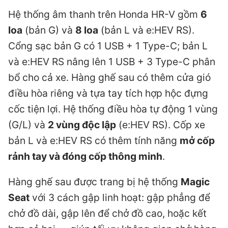
Hệ thống âm thanh trên Honda HR-V gồm
6
loa
(bản G) và
8 loa
(bản L và e:HEV RS).
Cổng sạc bản G có 1 USB + 1 Type-C; bản L
và e:HEV RS nâng lên 1 USB + 3 Type-C phân
bổ cho cả xe. Hàng ghế sau có thêm cửa gió
điều hòa riêng và tựa tay tích hợp hộc đựng
cốc tiện lợi. Hệ thống điều hòa tự động 1 vùng
(G/L) và
2 vùng độc lập
(e:HEV RS). Cốp xe
bản L và e:HEV RS có thêm tính năng
mở cốp
rảnh tay và đóng cốp thông minh
.
Hàng ghế sau được trang bị hệ thống
Magic
Seat
với 3 cách gập linh hoạt: gập phẳng để
chở đồ dài, gập lên để chở đồ cao, hoặc kết