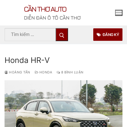
Chuyển
CẦN THƠ AUTO
đến
nội
DIỄN ĐÀN Ô TÔ CẦN THƠ
dung
Tìm
ĐĂNG KÝ
kiếm
cho:
Honda HR-V
HOÀNG TẤN
HONDA
8 BÌNH LUẬN