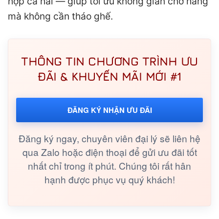
hợp cả hai — giúp tối ưu không gian chở hàng
mà không cần tháo ghế.
THÔNG TIN CHƯƠNG TRÌNH ƯU
ĐÃI & KHUYẾN MÃI MỚI #1
ĐĂNG KÝ NHẬN ƯU ĐÃI
Đăng ký ngay, chuyên viên đại lý sẽ liên hệ
qua Zalo hoặc điện thoại để gửi ưu đãi tốt
nhất chỉ trong ít phút. Chúng tôi rất hân
hạnh được phục vụ quý khách!