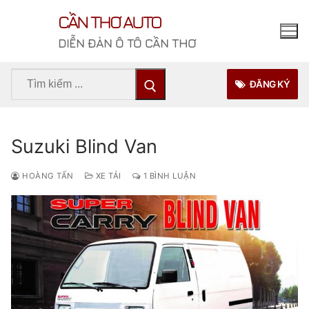
Chuyển
CẦN THƠ AUTO
đến
nội
DIỄN ĐÀN Ô TÔ CẦN THƠ
dung
Tìm
ĐĂNG KÝ
kiếm
cho:
Suzuki Blind Van
HOÀNG TẤN
XE TẢI
1 BÌNH LUẬN