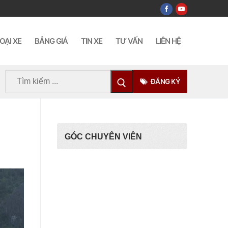
OẠI XE
BẢNG GIÁ
TIN XE
TƯ VẤN
LIÊN HỆ
Tìm
ĐĂNG KÝ
kiếm
cho:
GÓC CHUYÊN VIÊN