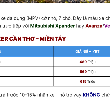
xe đa dụng (MPV) cỡ nhỏ, 7 chỗ. Đây là mẫu xe c
 trực tiếp với
Mitsubishi Xpander
hay
Avanza
/
Ve
ER CẦN THƠ – MIỀN TÂY
R
GIÁ NIÊM YẾT
)
489
Triệu
569
Triệu
)
615
Triệu
trả trước 10-15% nhận xe – hỗ trợ vay
KHÔNG
chứ