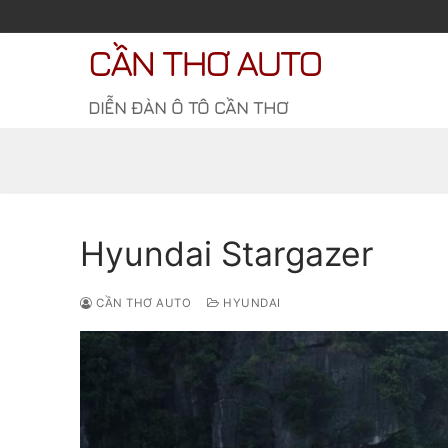
Chuyển
đến
CẦN THƠ AUTO
nội
dung
DIỄN ĐÀN Ô TÔ CẦN THƠ
Hyundai Stargazer
CẦN THƠ AUTO
HYUNDAI