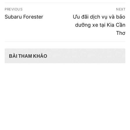
Điều
PREVIOUS
NEXT
hướng
Previous
Next
Subaru Forester
Ưu đãi dịch vụ và bảo
post:
post:
bài
dưỡng xe tại Kia Cần
Thơ
viết
BÀI THAM KHẢO