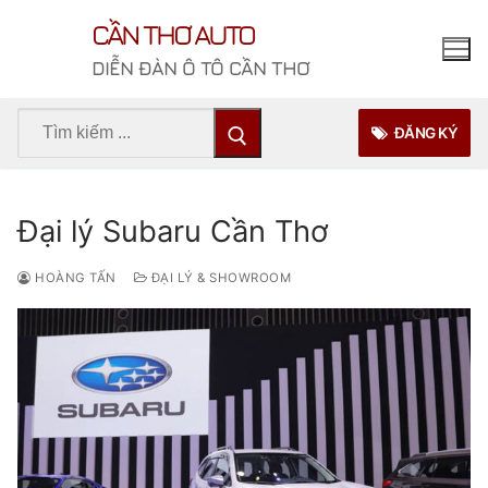
Chuyển
CẦN THƠ AUTO
đến
nội
DIỄN ĐÀN Ô TÔ CẦN THƠ
dung
Tìm
ĐĂNG KÝ
kiếm
cho:
Đại lý Subaru Cần Thơ
HOÀNG TẤN
ĐẠI LÝ & SHOWROOM