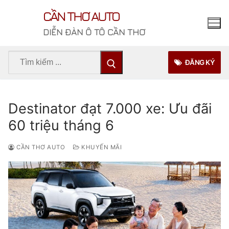
Chuyển
CẦN THƠ AUTO
đến
nội
DIỄN ĐÀN Ô TÔ CẦN THƠ
dung
Tìm
ĐĂNG KÝ
kiếm
cho:
Destinator đạt 7.000 xe: Ưu đãi
60 triệu tháng 6
CẦN THƠ AUTO
KHUYẾN MÃI