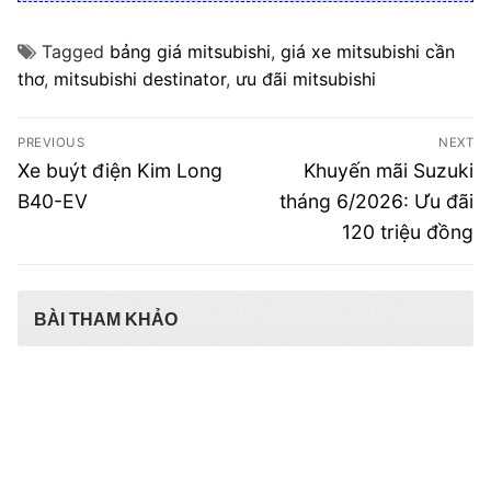
Tagged
bảng giá mitsubishi
,
giá xe mitsubishi cần
thơ
,
mitsubishi destinator
,
ưu đãi mitsubishi
Điều
PREVIOUS
NEXT
hướng
Previous
Next
Xe buýt điện Kim Long
Khuyến mãi Suzuki
post:
post:
bài
B40-EV
tháng 6/2026: Ưu đãi
120 triệu đồng
viết
BÀI THAM KHẢO