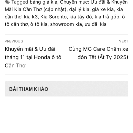
Tagged
bảng giá kia
,
Chuyên mục: Ưu đãi & Khuyến
Mãi Kia Cần Thơ (cập nhật)
,
đại lý kia
,
giá xe kia
,
kia
cần thơ
,
kia k3
,
Kia Sorento
,
kia tây đô
,
kia trả góp
,
ô
tô cần thơ
,
ô tô kia
,
showroom kia
,
ưu đãi kia
Điều
PREVIOUS
NEXT
hướng
Previous
Next
Khuyến mãi & Ưu đãi
Cùng MG Care Chăm xe
post:
post:
bài
tháng 11 tại Honda ô tô
đón Tết (Ất Tỵ 2025)
Cần Thơ
viết
BÀI THAM KHẢO