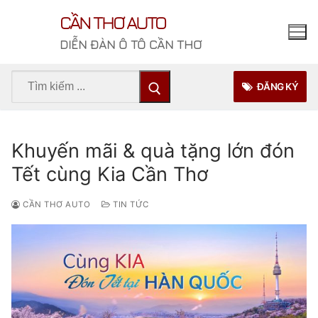
Chuyển
CẦN THƠ AUTO
đến
nội
DIỄN ĐÀN Ô TÔ CẦN THƠ
dung
Tìm
ĐĂNG KÝ
kiếm
cho:
Khuyến mãi & quà tặng lớn đón
Tết cùng Kia Cần Thơ
CẦN THƠ AUTO
TIN TỨC