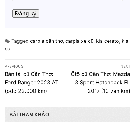
Tagged
carpla cần thơ
,
carpla xe cũ
,
kia cerato
,
kia
cũ
Điều
PREVIOUS
NEXT
hướng
Previous
Next
Bán tải cũ Cần Thơ:
Ôtô cũ Cần Thơ: Mazda
post:
post:
bài
Ford Ranger 2023 AT
3 Sport Hatchback FL
(odo 22.000 km)
2017 (10 vạn km)
viết
BÀI THAM KHẢO