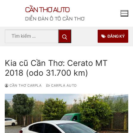
Chuyển
CẦN THƠ AUTO
đến
nội
DIỄN ĐÀN Ô TÔ CẦN THƠ
dung
Tìm
ĐĂNG KÝ
kiếm
cho:
Kia cũ Cần Thơ: Cerato MT
2018 (odo 31.700 km)
CẦN THƠ CARPLA
CARPLA AUTO