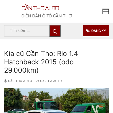
Chuyển
CẦN THƠ AUTO
đến
nội
DIỄN ĐÀN Ô TÔ CẦN THƠ
dung
Tìm
ĐĂNG KÝ
kiếm
cho:
Kia cũ Cần Thơ: Rio 1.4
Hatchback 2015 (odo
29.000km)
CẦN THƠ AUTO
CARPLA AUTO