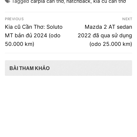
Tagged
carpla cần thơ
,
hatchback
,
kia cũ cần thơ
Điều
PREVIOUS
NEXT
hướng
Previous
Next
Kia cũ Cần Thơ: Soluto
Mazda 2 AT sedan
post:
post:
bài
MT bản đủ 2024 (odo
2022 đã qua sử dụng
50.000 km)
(odo 25.000 km)
viết
BÀI THAM KHẢO