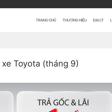
TRANG CHỦ
THƯƠNG HIỆU
ĐẠI LÝ
L
 xe Toyota (tháng 9)