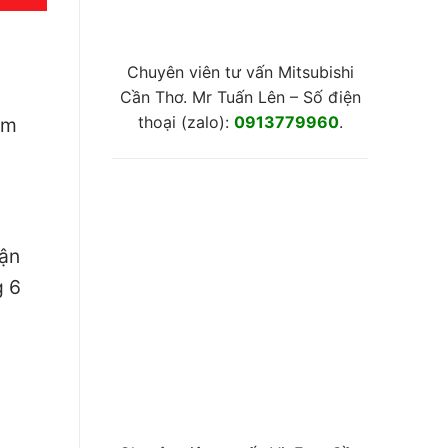
Chuyên viên tư vấn Mitsubishi
Cần Thơ. Mr Tuấn Lên – Số điện
thoại (zalo):
0913779960
.
ăm
tận
g 6