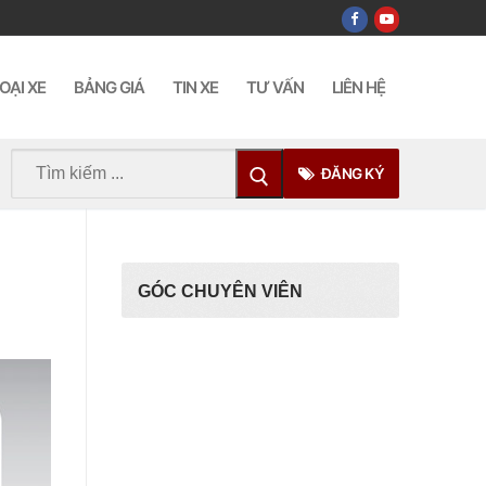
OẠI XE
BẢNG GIÁ
TIN XE
TƯ VẤN
LIÊN HỆ
Tìm
ĐĂNG KÝ
kiếm
cho:
GÓC CHUYÊN VIÊN