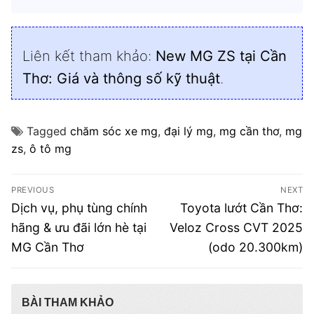
Liên kết tham khảo:
New MG ZS tại Cần
Thơ: Giá và thông số kỹ thuật
.
Tagged
chăm sóc xe mg
,
đại lý mg
,
mg cần thơ
,
mg
zs
,
ô tô mg
Điều
PREVIOUS
NEXT
hướng
Previous
Next
Dịch vụ, phụ tùng chính
Toyota lướt Cần Thơ:
post:
post:
bài
hãng & ưu đãi lớn hè tại
Veloz Cross CVT 2025
MG Cần Thơ
(odo 20.300km)
viết
BÀI THAM KHẢO