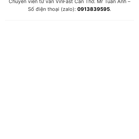
Chuyên viên tư vấn VinFast Cần Thơ. Mr Tuấn Anh –
Số điện thoại (zalo):
0913839595
.