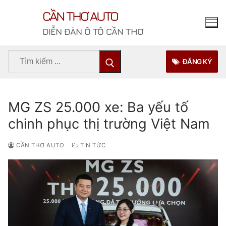
Chuyển
CẦN THƠ AUTO
đến
nội
DIỄN ĐÀN Ô TÔ CẦN THƠ
dung
Tìm
ĐĂNG KÝ
kiếm
cho:
MG ZS 25.000 xe: Ba yếu tố
chinh phục thị trường Việt Nam
CẦN THƠ AUTO
TIN TỨC