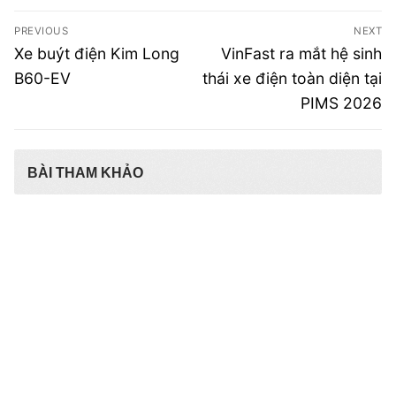
Điều
PREVIOUS
NEXT
hướng
Previous
Next
Xe buýt điện Kim Long
VinFast ra mắt hệ sinh
post:
post:
bài
B60-EV
thái xe điện toàn diện tại
PIMS 2026
viết
BÀI THAM KHẢO