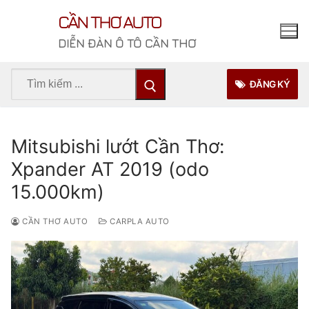
Chuyển
CẦN THƠ AUTO
đến
nội
DIỄN ĐÀN Ô TÔ CẦN THƠ
dung
Tìm
ĐĂNG KÝ
kiếm
cho:
Mitsubishi lướt Cần Thơ:
Xpander AT 2019 (odo
15.000km)
CẦN THƠ AUTO
CARPLA AUTO