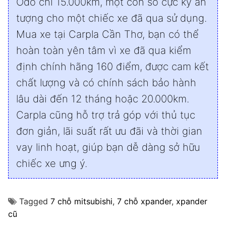
Odo chỉ 15.000km, một con số cực kỳ ấn
tượng cho một chiếc xe đã qua sử dụng.
Mua xe tại Carpla Cần Thơ, bạn có thể
hoàn toàn yên tâm vì xe đã qua kiểm
định chính hãng 160 điểm, được cam kết
chất lượng và có chính sách bảo hành
lâu dài đến 12 tháng hoặc 20.000km.
Carpla cũng hỗ trợ trả góp với thủ tục
đơn giản, lãi suất rất ưu đãi và thời gian
vay linh hoạt, giúp bạn dễ dàng sở hữu
chiếc xe ưng ý.
Tagged
7 chỗ mitsubishi
,
7 chỗ xpander
,
xpander
cũ