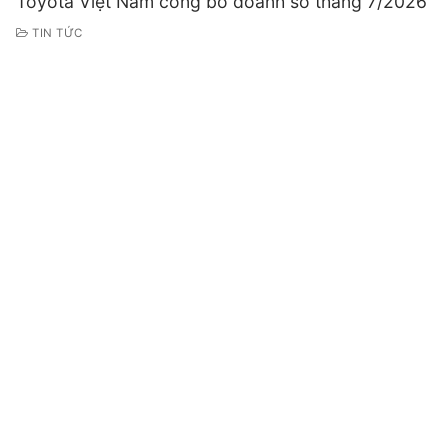
Toyota Việt Nam công bố doanh số tháng 7/2026
TIN TỨC