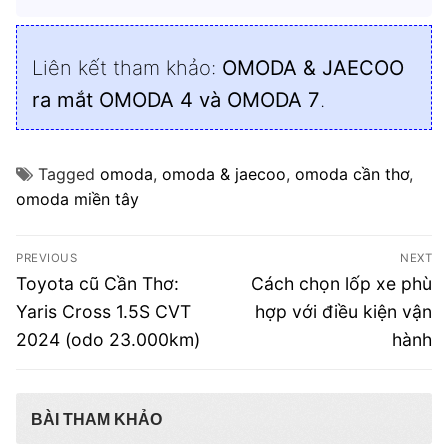
Liên kết tham khảo:
OMODA & JAECOO
ra mắt OMODA 4 và OMODA 7
.
Tagged
omoda
,
omoda & jaecoo
,
omoda cần thơ
,
omoda miền tây
Điều
PREVIOUS
NEXT
hướng
Previous
Next
Toyota cũ Cần Thơ:
Cách chọn lốp xe phù
post:
post:
bài
Yaris Cross 1.5S CVT
hợp với điều kiện vận
2024 (odo 23.000km)
hành
viết
BÀI THAM KHẢO