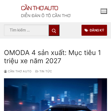
Chuyển
CẦN THƠ AUTO
đến
nội
DIỄN ĐÀN Ô TÔ CẦN THƠ
dung
Tìm
ĐĂNG KÝ
kiếm
cho:
OMODA 4 sản xuất: Mục tiêu 1
triệu xe năm 2027
CẦN THƠ AUTO
TIN TỨC