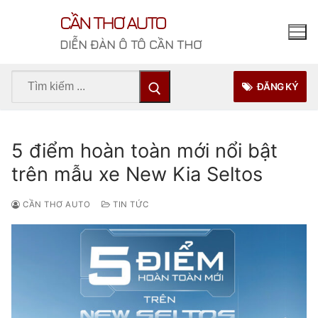
Chuyển
CẦN THƠ AUTO
đến
nội
DIỄN ĐÀN Ô TÔ CẦN THƠ
dung
Tìm
ĐĂNG KÝ
kiếm
cho:
5 điểm hoàn toàn mới nổi bật
trên mẫu xe New Kia Seltos
CẦN THƠ AUTO
TIN TỨC