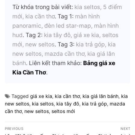
Từ khóa trong bài viết:
kia seltos, 5 điểm
mới, kia cần thơ
. Tag 1:
màn hình
panoramic, đèn led star-map, màn hình
hud
. Tag 2:
kia tây đô, giá xe kia, seltos
mới, new seltos
. Tag 3:
kia trả góp, kia
new seltos, mazda cần thơ, kia giá lăn
bánh
. Liên kết tham khảo:
Bảng giá xe
Kia Cần Thơ
.
Tagged
giá xe kia
,
kia cần thơ
,
kia giá lăn bánh
,
kia
new seltos
,
kia seltos
,
kia tây đô
,
kia trả góp
,
mazda
cần thơ
,
new seltos
,
seltos mới
Điều
PREVIOUS
NEXT