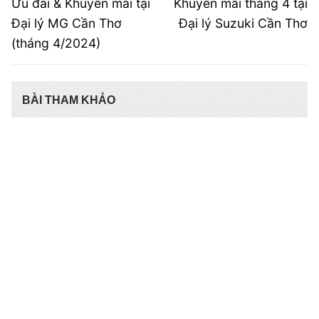
hướng
Previous
Next
Ưu đãi & Khuyến mãi tại
Khuyến mãi tháng 4 tại
post:
post:
bài
Đại lý MG Cần Thơ
Đại lý Suzuki Cần Thơ
(tháng 4/2024)
viết
BÀI THAM KHẢO