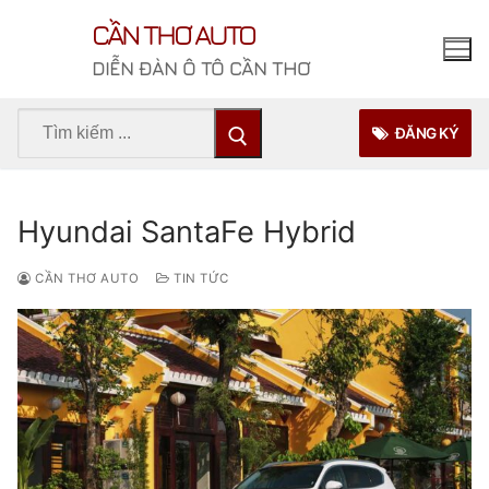
Chuyển
CẦN THƠ AUTO
đến
nội
DIỄN ĐÀN Ô TÔ CẦN THƠ
dung
Tìm
ĐĂNG KÝ
kiếm
cho:
Hyundai SantaFe Hybrid
CẦN THƠ AUTO
TIN TỨC