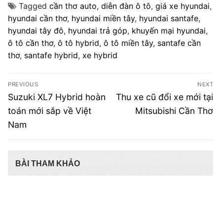
Tagged
cần thơ auto
,
diễn đàn ô tô
,
giá xe hyundai
,
hyundai cần thơ
,
hyundai miền tây
,
hyundai santafe
,
hyundai tây đô
,
hyundai trả góp
,
khuyến mại hyundai
,
ô tô cần thơ
,
ô tô hybrid
,
ô tô miền tây
,
santafe cần
thơ
,
santafe hybrid
,
xe hybrid
Điều
PREVIOUS
NEXT
hướng
Previous
Next
Suzuki XL7 Hybrid hoàn
Thu xe cũ đổi xe mới tại
post:
post:
bài
toán mới sắp về Việt
Mitsubishi Cần Thơ
Nam
viết
BÀI THAM KHẢO