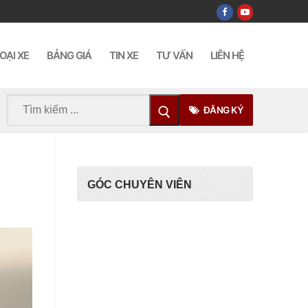
OẠI XE
BẢNG GIÁ
TIN XE
TƯ VẤN
LIÊN HỆ
Tìm
ĐĂNG KÝ
kiếm
cho:
GÓC CHUYÊN VIÊN