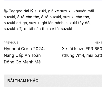
Tagged
đại lý suzuki
,
giá xe suzuki
,
khuyến mãi
suzuki
,
ô tô cần thơ
,
ô tô suzuki
,
suzuki cần thơ
,
suzuki ertiga
,
suzuki giá lăn bánh
,
suzuki tây đô
,
suzuki xl7
,
xe tải cần thơ
,
xe tải suzuki
Điều
PREVIOUS
NEXT
hướng
Previous
Next
Hyundai Creta 2024:
Xe tải Isuzu FRR 650
post:
post:
bài
Nâng Cấp An Toàn
(thùng 7m4, mui bạt)
Động Cơ Mạnh Mẽ
viết
BÀI THAM KHẢO