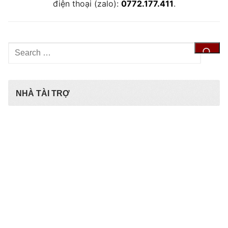
điện thoại (zalo):
0772.177.411
.
Tìm
kiếm
cho:
NHÀ TÀI TRỢ