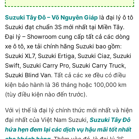
Suzuki Tây Đô – Võ Nguyên Giáp
là đại lý ô tô
Suzuki đạt chuẩn 3S mới nhất tại Miền Tây.
Đại lý – Showroom cung cấp tất cả các dòng
xe ô tô, xe tải chính hãng Suzuki bao gồm
:
Suzuki XL7
,
Suzuki Ertiga
,
Suzuki Ciaz
,
Suzuki
Swift
,
Suzuki Carry Pro
,
Suzuki Carry Truck
,
Suzuki Blind Van
. Tất cả các xe đều có điều
kiện bảo hành là 36 tháng hoặc 100,000 km
(tùy điều kiện nào đến trước).
Với vị thế là đại lý chính thức mới nhất và hiện
đại nhất của Việt Nam Suzuki,
Suzuki Tây Đô
hứa hẹn đem lại các dịch vụ hậu mãi tốt nhất
cho khách hàng
. Thêm vào đó, là đại lý 3S