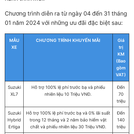
Chương trình diễn ra từ ngày 04 đến 31 tháng
01 năm 2024 với những ưu đãi đặc biệt sau:
MẪU
CHƯƠNG TRÌNH KHUYẾN MÃI
Giá
XE
trị
KM
(Bao
gồm
VAT)
Suzuki
Hỗ trợ 100% lệ phí trước bạ và phiếu
Đến
XL7
nhiên liệu 10 Triệu VNĐ.
70
triệu
Suzuki
Hỗ trợ 100% lệ phí trước bạ và 0% lãi suất
Đến
Hybrid
trong 12 tháng và 2 năm bảo hiểm vật
140
Ertiga
chất và phiếu nhiên liệu 30 Triệu VNĐ.
triệu