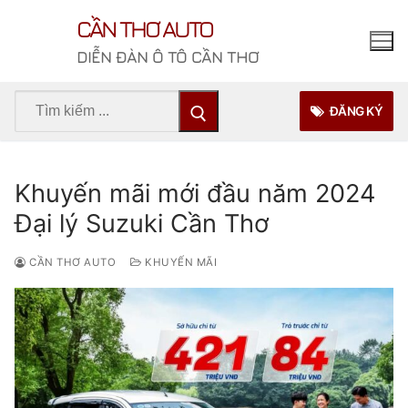
Chuyển
CẦN THƠ AUTO
đến
nội
DIỄN ĐÀN Ô TÔ CẦN THƠ
dung
Tìm
ĐĂNG KÝ
kiếm
cho:
Khuyến mãi mới đầu năm 2024
Đại lý Suzuki Cần Thơ
CẦN THƠ AUTO
KHUYẾN MÃI