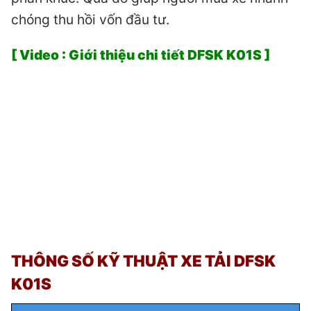
chóng thu hồi vốn đầu tư.
[ Video : Giới thiệu chi tiết DFSK K01S ]
THÔNG SỐ KỸ THUẬT XE TẢI
DFSK
K01S