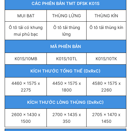
CÁC PHIÊN BẢN TMT DFSK K01S
MUI BẠT
THÙNG LỬNG
THÙNG KÍN
Ô tô tải có khung
Ô tô tải thùng
Ô tô tải thùng kín
mui phủ bạc
lửng
MÃ PHIÊN BẢN
K01S/10MB
K01S/10TL
K01S/10TK
KÍCH THƯỚC TỔNG THỂ (DxRxC)
4460 x 1575 x
4450 x 1575 x
4580 x 1575 x
2275
1800
2260
KÍCH THƯỚC LÒNG THÙNG (DxRxC)
2600 x 1430 x
2700 x 1435 x
2705 x 1470 x
1500
350
1450