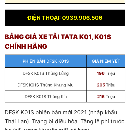
ĐIỆN THOẠI: 0939.906.506
BẢNG GIÁ XE TẢI
TATA K01, K01S
CHÍNH HÃNG
PHIÊN BẢN DFSK K01S
GIÁ NIÊM YẾT
DFSK K01S Thùng Lửng
196
Triệu
DFSK K01S Thùng Khung Mui
205
Triệu
DFSK K01S Thùng Kín
216
Triệu
DFSK K01S phiên bản mới 2021 (nhập khẩu
Thái Lan). Trang bị điều hòa. Tặng lệ phí trước