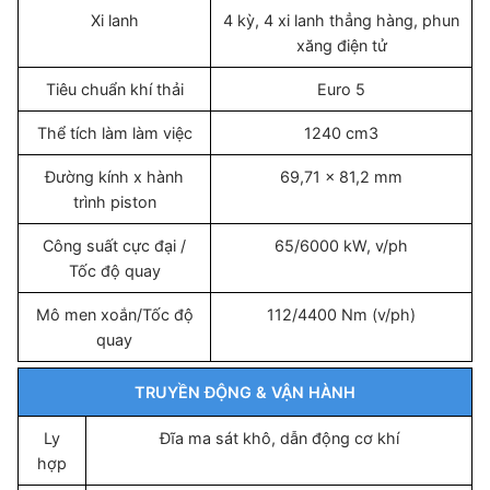
Xi lanh
4 kỳ, 4 xi lanh thẳng hàng, phun
xăng điện tử
Tiêu chuẩn khí thải
Euro 5
Thể tích làm làm việc
1240 cm3
Đường kính x hành
69,71 × 81,2 mm
trình piston
Công suất cực đại /
65/6000 kW, v/ph
Tốc độ quay
Mô men xoắn/Tốc độ
112/4400 Nm (v/ph)
quay
TRUYỀN ĐỘNG & VẬN HÀNH
Ly
Đĩa ma sát khô, dẫn động cơ khí
hợp