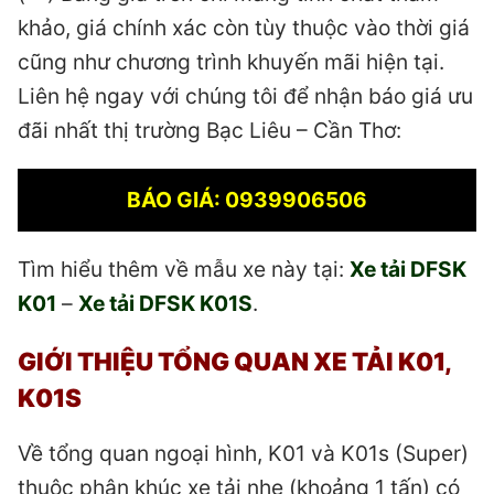
khảo, giá chính xác còn tùy thuộc vào thời giá
cũng như chương trình khuyến mãi hiện tại.
Liên hệ ngay với chúng tôi để nhận báo giá ưu
đãi nhất thị trường Bạc Liêu – Cần Thơ:
BÁO GIÁ: 0939906506
Tìm hiểu thêm về mẫu xe này tại:
Xe tải DFSK
K01
–
Xe tải DFSK K01S
.
GIỚI THIỆU TỔNG QUAN XE TẢI K01,
K01S
Về tổng quan ngoại hình, K01 và K01s (Super)
thuộc phân khúc xe tải nhẹ (khoảng 1 tấn) có