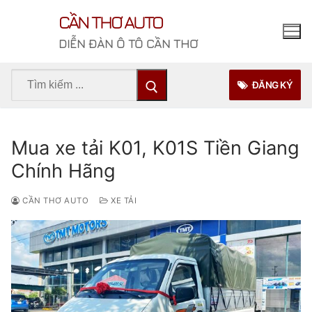
Chuyển
CẦN THƠ AUTO
đến
nội
DIỄN ĐÀN Ô TÔ CẦN THƠ
dung
Tìm
ĐĂNG KÝ
kiếm
cho:
Mua xe tải K01, K01S Tiền Giang
Chính Hãng
CẦN THƠ AUTO
XE TẢI