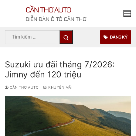
Chuyển
CẦN THƠ AUTO
đến
nội
DIỄN ĐÀN Ô TÔ CẦN THƠ
dung
Tìm
ĐĂNG KÝ
kiếm
cho:
Suzuki ưu đãi tháng 7/2026:
Jimny đến 120 triệu
CẦN THƠ AUTO
KHUYẾN MÃI