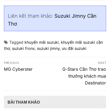
Liên kết tham khảo:
Suzuki Jimny Cần
Thơ
.
Tagged
khuyến mãi suzuki
,
khuyến mãi suzuki cần
thơ
,
suzuki fronx
,
suzuki jimny
,
ưu đãi suzuki
Điều
PREVIOUS
NEXT
hướng
Previous
Next
MG Cyberster
G-Stars Cần Thơ trao
post:
post:
bài
thưởng khách mua
Destinator
viết
BÀI THAM KHẢO