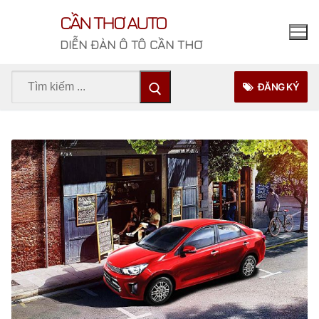
Chuyển
CẦN THƠ AUTO
đến
nội
DIỄN ĐÀN Ô TÔ CẦN THƠ
dung
Tìm
ĐĂNG KÝ
kiếm
cho: