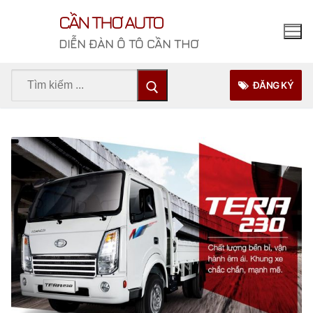
Chuyển
CẦN THƠ AUTO
đến
nội
DIỄN ĐÀN Ô TÔ CẦN THƠ
dung
Tìm
ĐĂNG KÝ
kiếm
cho: