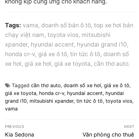
không kịp cung ứng cho khách hàng.
Tags:
vama, doanh số bán ô tô, top xe hơi bán
chạy việt nam, toyota vios, mitsubishi
xpander, hyundai accent, hyundai grand i10,
honda cr-v, giá xe ô tô, tin tức ô tô, doanh số
xe hơi, giá xe hơi, giá xe toyota, cần thơ auto.
Tagged
cần thơ auto
,
doanh số xe hơi
,
giá xe ô tô
,
giá xe toyota
,
honda cr-v
,
hyundai accent
,
hyundai
grand i10
,
mitsubishi xpander
,
tin tức ô tô
,
toyota vios
,
vama
Điều
PREVIOUS
NEXT
hướng
Previous
Next
Kia Sedona
Văn phòng cho thuê