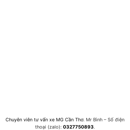
Chuyên viên tư vấn xe MG Cần Thơ
. Mr Bình – Số điện
thoại (zalo):
0327750893
.