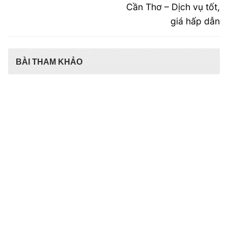
post:
post:
bài
Cần Thơ – Dịch vụ tốt,
giá hấp dẫn
viết
BÀI THAM KHẢO