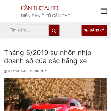
Chuyển
CẦN THƠ AUTO
đến
nội
DIỄN ĐÀN Ô TÔ CẦN THƠ
dung
Tìm
ĐĂNG KÝ
kiếm
cho:
Tháng 5/2019 sự nhộn nhịp
doanh số của các hãng xe
HOÀNG TẤN
TIN TỨC