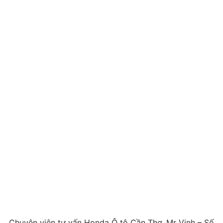
Chuyên viên tư vấn Honda Ô tô Cần Thơ. Mr Vinh – Số