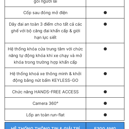
gối người lái
Cốp sau đóng mở điện
●
Dây đai an toàn 3 điểm cho tất cả các
●
ghế với bộ căng đai khẩn cấp & giới
hạn lực siết
Hệ thống khóa cửa trung tâm với chức
●
năng tự động khóa khi xe chạy và mở
khóa trong trường hợp khẩn cấp
Hệ thống khoá xe thông minh & khởi
●
động bằng nút bấm KEYLESS-GO
Chức năng HANDS-FREE ACCESS
●
Camera 360°
●
Lốp an toàn run-flat
●
HỆ THỐNG THÔNG TIN & GIẢI TRÍ
E300 AMG