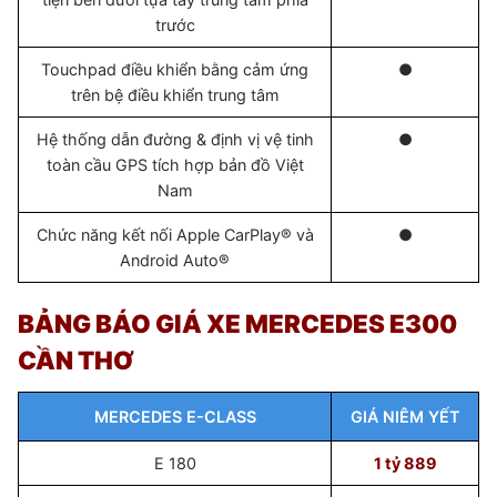
trước
Touchpad điều khiển bằng cảm ứng
●
trên bệ điều khiển trung tâm
Hệ thống dẫn đường & định vị vệ tinh
●
toàn cầu GPS tích hợp bản đồ Việt
Nam
Chức năng kết nối Apple CarPlay® và
●
Android Auto®
BẢNG BÁO GIÁ XE MERCEDES E300
CẦN THƠ
MERCEDES E-CLASS
GIÁ NIÊM YẾT
E 180
1 tỷ 889