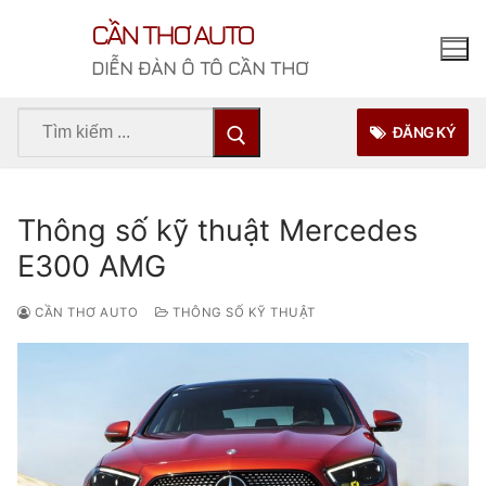
Chuyển
CẦN THƠ AUTO
đến
nội
DIỄN ĐÀN Ô TÔ CẦN THƠ
dung
Tìm
ĐĂNG KÝ
kiếm
cho:
Thông số kỹ thuật Mercedes
E300 AMG
CẦN THƠ AUTO
THÔNG SỐ KỸ THUẬT