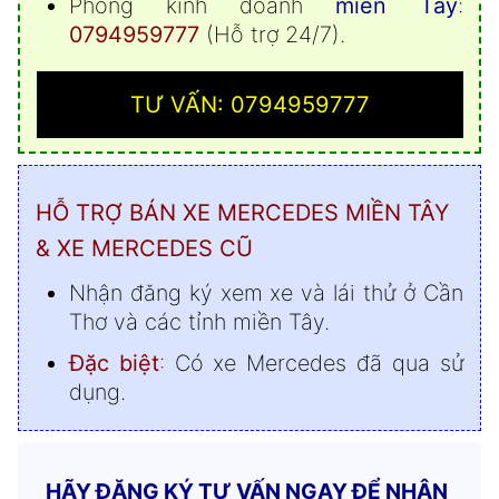
Phòng kinh doanh
miền Tây
:
0794959777
(Hỗ trợ 24/7).
TƯ VẤN: 0794959777
HỖ TRỢ BÁN XE MERCEDES MIỀN TÂY
& XE MERCEDES CŨ
Nhận đăng ký xem xe và lái thử ở Cần
Thơ và các tỉnh miền Tây.
Đặc biệt
:
Có xe Mercedes đã qua sử
dụng.
HÃY ĐĂNG KÝ TƯ VẤN NGAY ĐỂ NHẬN