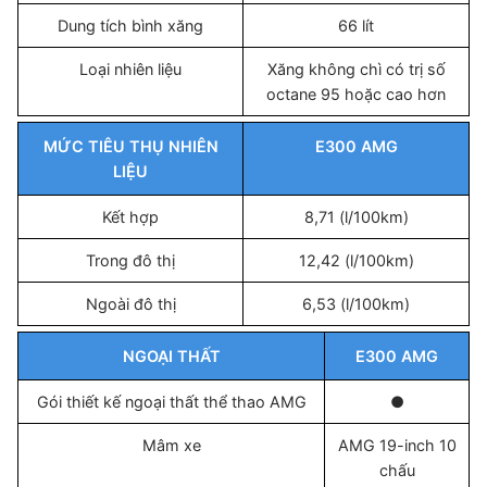
Dung tích bình xăng
66 lít
Loại nhiên liệu
Xăng không chì có trị số
octane 95 hoặc cao hơn
MỨC TIÊU THỤ NHIÊN
E300 AMG
LIỆU
Kết hợp
8,71 (l/100km)
Trong đô thị
12,42 (l/100km)
Ngoài đô thị
6,53 (l/100km)
NGOẠI THẤT
E300 AMG
Gói thiết kế ngoại thất thể thao AMG
●
Mâm xe
AMG 19-inch 10
chấu