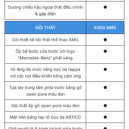
Gương chiếu hậu ngoại thất điều chỉnh
●
& gập điện
NỘI THẤT
E300 AMG
Gói thiết kế nội thất thể thao AMG
●
Ốp bệ bước cửa trước với logo
●
“Mercedes-Benz” phát sáng
Vô lăng đa chức năng bọc da nappa
●
với các nút điều khiển bằng cảm ứng
Tựa tay trung tâm phía trước bằng gỗ
●
open-pore màu đen
Nội thất ốp gỗ open-pore màu đen
●
Mặt trên bảng tap-lô bọc da ARTICO
●
Ghế người lái & hành khách phía trước
●