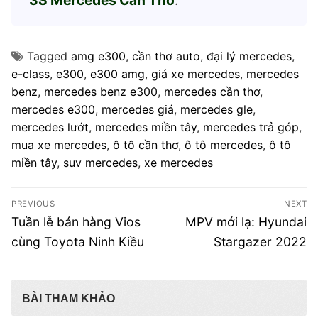
3S Mercedes Cần Thơ
.
Tagged
amg e300
,
cần thơ auto
,
đại lý mercedes
,
e-class
,
e300
,
e300 amg
,
giá xe mercedes
,
mercedes
benz
,
mercedes benz e300
,
mercedes cần thơ
,
mercedes e300
,
mercedes giá
,
mercedes gle
,
mercedes lướt
,
mercedes miền tây
,
mercedes trả góp
,
mua xe mercedes
,
ô tô cần thơ
,
ô tô mercedes
,
ô tô
miền tây
,
suv mercedes
,
xe mercedes
Điều
PREVIOUS
NEXT
hướng
Previous
Next
Tuần lễ bán hàng Vios
MPV mới lạ: Hyundai
post:
post:
bài
cùng Toyota Ninh Kiều
Stargazer 2022
viết
BÀI THAM KHẢO