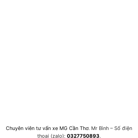
Chuyên viên tư vấn xe MG Cần Thơ
. Mr Bình – Số điện
thoại (zalo):
0327750893
.