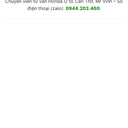
Chuyên viên tư vấn Honda Ô tô Cần Thơ. Mr Vinh – Số
điện thoại (zalo):
0944.203.460
.