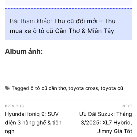
Bài tham khảo:
Thu cũ đổi mới – Thu
mua xe ô tô cũ Cần Thơ & Miền Tây
.
Album ảnh:
Tagged
ô tô cũ cần thơ
,
toyota cross
,
toyota cũ
Điều
PREVIOUS
NEXT
hướng
Previous
Next
Hyundai Ioniq 9: SUV
Ưu Đãi Suzuki Tháng
post:
post:
bài
điện 3 hàng ghế & tiện
3/2025: XL7 Hybrid,
nghi
Jimny Giá Tốt
viết