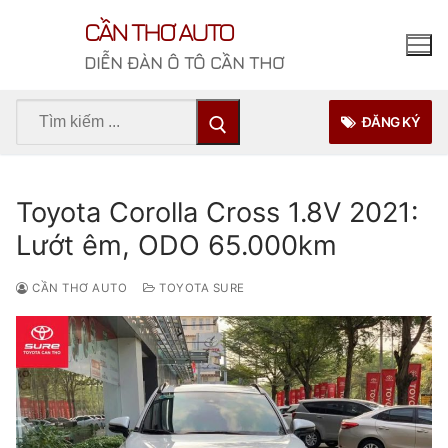
Chuyển
CẦN THƠ AUTO
đến
nội
DIỄN ĐÀN Ô TÔ CẦN THƠ
dung
Tìm
ĐĂNG KÝ
kiếm
cho:
Toyota Corolla Cross 1.8V 2021:
Lướt êm, ODO 65.000km
CẦN THƠ AUTO
TOYOTA SURE