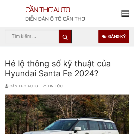
Chuyển
CẦN THƠ AUTO
đến
nội
DIỄN ĐÀN Ô TÔ CẦN THƠ
dung
Tìm
ĐĂNG KÝ
kiếm
cho:
Hé lộ thông số kỹ thuật của
Hyundai Santa Fe 2024?
CẦN THƠ AUTO
TIN TỨC