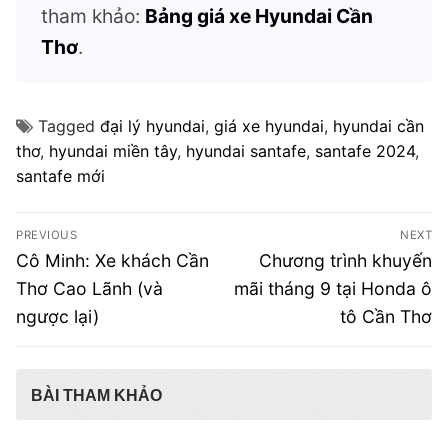
tham khảo:
Bảng giá xe Hyundai Cần
Thơ
.
Tagged
đại lý hyundai
,
giá xe hyundai
,
hyundai cần
thơ
,
hyundai miền tây
,
hyundai santafe
,
santafe 2024
,
santafe mới
Điều
PREVIOUS
NEXT
hướng
Previous
Next
Cô Minh: Xe khách Cần
Chương trình khuyến
post:
post:
bài
Thơ Cao Lãnh (và
mãi tháng 9 tại Honda ô
ngược lại)
tô Cần Thơ
viết
BÀI THAM KHẢO