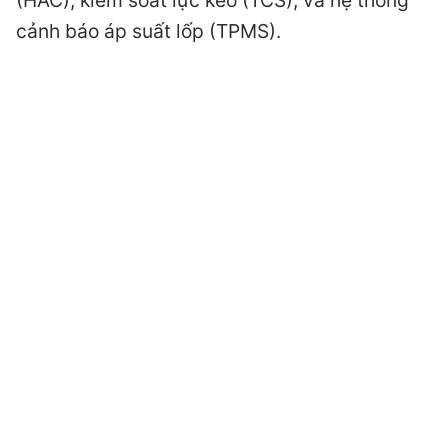
(HAC), kiểm soát lực kéo (TCS), và hệ thống
cảnh báo áp suất lốp (TPMS).