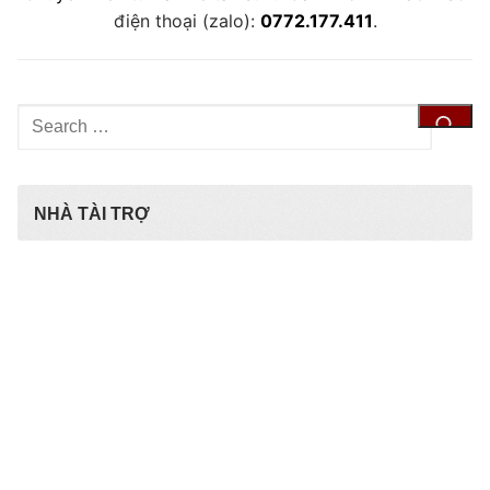
điện thoại (zalo):
0772.177.411
.
Tìm
kiếm
cho:
NHÀ TÀI TRỢ