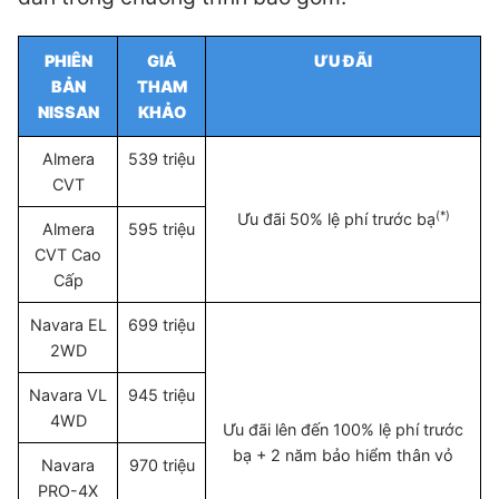
PHIÊN
GIÁ
ƯU ĐÃI
BẢN
THAM
NISSAN
KHẢO
Almera
539 triệu
CVT
(*)
Ưu đãi 50% lệ phí trước bạ
Almera
595 triệu
CVT Cao
Cấp
Navara EL
699 triệu
2WD
Navara VL
945 triệu
4WD
Ưu đãi lên đến 100% lệ phí trước
bạ + 2 năm bảo hiểm thân vỏ
Navara
970 triệu
PRO-4X