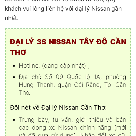
khách vui lòng liên hệ với đại lý Nissan gần
nhất.
ĐẠI LÝ 3S NISSAN TÂY ĐÔ CẦN
THƠ
Hotline: (đang cập nhật) ;
Địa chỉ: Số 09 Quốc lộ 1A, phường
Hưng Thạnh, quận Cái Răng, Tp. Cần
Thơ.
Đôi nét về Đại lý Nissan Cần Thơ:
Trưng bày, tư vấn, giới thiệu và bán
các dòng xe Nissan chính hãng (mới
và đã qua sử dụng). Nhận đổi xe cũ,