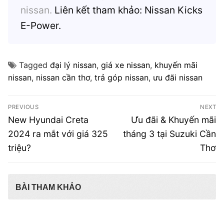
nissan.
Liên kết tham khảo:
Nissan Kicks
E-Power
.
Tagged
đại lý nissan
,
giá xe nissan
,
khuyến mãi
nissan
,
nissan cần thơ
,
trả góp nissan
,
ưu đãi nissan
Điều
PREVIOUS
NEXT
hướng
Previous
Next
New Hyundai Creta
Ưu đãi & Khuyến mãi
post:
post:
bài
2024 ra mắt với giá 325
tháng 3 tại Suzuki Cần
triệu?
Thơ
viết
BÀI THAM KHẢO