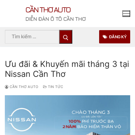
Chuyển
CẦN THƠ AUTO
đến
nội
DIỄN ĐÀN Ô TÔ CẦN THƠ
dung
Tìm
ĐĂNG KÝ
kiếm
cho:
Ưu đãi & Khuyến mãi tháng 3 tại
Nissan Cần Thơ
CẦN THƠ AUTO
TIN TỨC