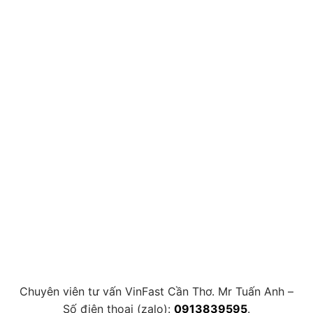
Chuyên viên tư vấn VinFast Cần Thơ. Mr Tuấn Anh –
Số điện thoại (zalo):
0913839595
.