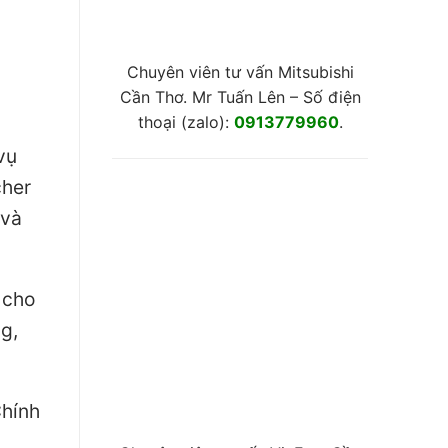
Chuyên viên tư vấn Mitsubishi
Cần Thơ. Mr Tuấn Lên – Số điện
thoại (zalo):
0913779960
.
vụ
cher
 và
 cho
g,
Chính