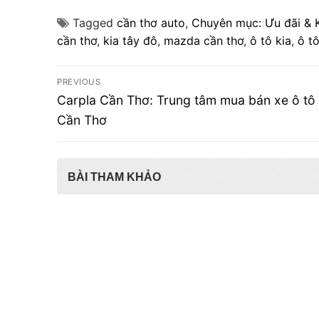
Tagged
cần thơ auto
,
Chuyên mục: Ưu đãi & 
cần thơ
,
kia tây đô
,
mazda cần thơ
,
ô tô kia
,
ô t
Điều
PREVIOUS
Previous
hướng
Carpla Cần Thơ: Trung tâm mua bán xe ô tô
post:
Cần Thơ
bài
viết
BÀI THAM KHẢO