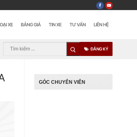
OẠI XE
BẢNG GIÁ
TIN XE
TƯ VẤN
LIÊN HỆ
Tìm
ĐĂNG KÝ
kiếm
cho:
A
GÓC CHUYÊN VIÊN