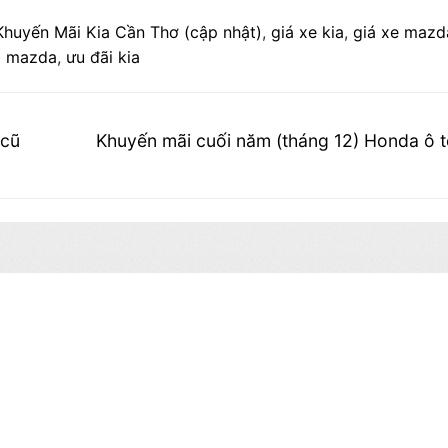
Khuyến Mãi Kia Cần Thơ (cập nhật)
,
giá xe kia
,
giá xe mazd
ô mazda
,
ưu đãi kia
Next
 cũ
Khuyến mãi cuối năm (tháng 12) Honda ô 
post: