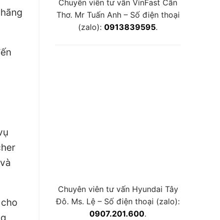
Chuyên viên tư vấn VinFast Cần
 hãng
Thơ. Mr Tuấn Anh – Số điện thoại
(zalo):
0913839595
.
đến
vụ
cher
 và
Chuyên viên tư vấn Hyundai Tây
 cho
Đô. Ms. Lệ – Số điện thoại (zalo):
0907.201.600
.
g,