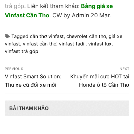
trả góp
. Liên kết tham khảo:
Bảng giá xe
Vinfast Cần Thơ
. CW by Admin 20 Mar.
Tagged
cần thơ vinfast
,
chevrolet cần thơ
,
giá xe
vinfast
,
vinfast cần thơ
,
vinfast fadil
,
vinfast lux
,
vinfast trả góp
Điều
PREVIOUS
NEXT
hướng
Previous
Next
Vinfast Smart Solution:
Khuyến mãi cực HOT tại
post:
post:
bài
Thu xe cũ đổi xe mới
Honda ô tô Cần Thơ
viết
BÀI THAM KHẢO