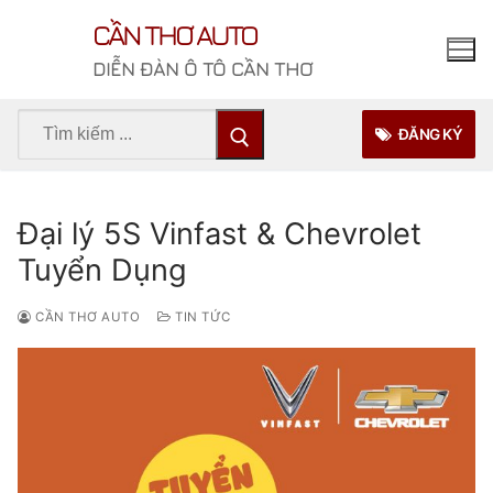
Chuyển
CẦN THƠ AUTO
đến
nội
DIỄN ĐÀN Ô TÔ CẦN THƠ
dung
Tìm
ĐĂNG KÝ
kiếm
cho:
Đại lý 5S Vinfast & Chevrolet
Tuyển Dụng
CẦN THƠ AUTO
TIN TỨC