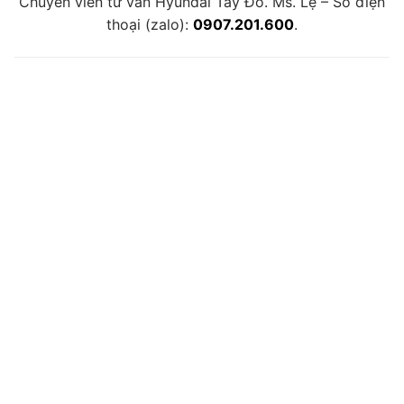
Chuyên viên tư vấn Hyundai Tây Đô. Ms. Lệ – Số điện
thoại (zalo):
0907.201.600
.