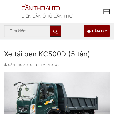
Chuyển
CẦN THƠ AUTO
đến
nội
DIỄN ĐÀN Ô TÔ CẦN THƠ
dung
Tìm
ĐĂNG KÝ
kiếm
cho:
Xe tải ben KC500D (5 tấn)
CẦN THƠ AUTO
TMT MOTOR