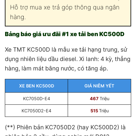
Hỗ trợ mua xe trả góp thông qua ngân
hàng.
Bảng báo giá ưu đãi #1 xe tải ben KC500D
Xe TMT KC500D là mẫu xe tải hạng trung, sử
dụng nhiên liệu dầu diesel. Xi lanh: 4 kỳ, thẳng
hàng, làm mát bằng nước, có tăng áp.
XE BEN KC500D
GIÁ NIÊM YẾT
KC7050D-E4
467
Triệu
KC7050D2-E4
515
Triệu
(**) Phiên bản KC7050D2 (hay KC500D2) là