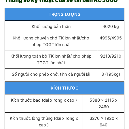
Thông số kỹ thuật của xe tải ben KC500D
TRỌNG LƯỢNG
Khối lượng bản thân
4020 kg
Khối lượng chuyên chở TK lớn nhất/cho
4995/4995
phép TGGT lớn nhất
Khối lượng toàn bộ TK lớn nhất/ cho phép
9210/9210
TGGT lớn nhất
Số người cho phép chở, tính cả người lái
3 (195kg)
KÍCH THƯỚC
Kích thước bao (dai x rong x cao )
5380 x 2115 x
2460
Kích thước lòng thùng (dai x rong x
3270 x 1920 x
cao )
640