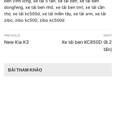
ben vĩnh long
,
xe tải 5 tấn
,
xe tải ben
,
xe tải ben
dongfeng
,
xe tải ben nhỏ
,
xe tải ben tmt
,
xe tải cần
thơ
,
xe tải kc500d
,
xe tải miền tây
,
xe tải srm
,
xe tải
zibo
,
zibo kc500
,
zibo kc500d
Điều
PREVIOUS
NEXT
hướng
Previous
Next
New Kia K3
Xe tải ben KC850D (8.2
post:
post:
bài
tấn)
viết
BÀI THAM KHẢO