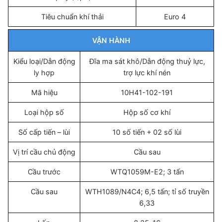
Tiêu chuẩn khí thải
Euro 4
VẬN HÀNH
Kiểu loại/Dẫn động
Đĩa ma sát khô/Dẫn động thuỷ lực,
ly hợp
trợ lực khí nén
Mã hiệu
10H41-102-191
Loại hộp số
Hộp số cơ khí
Số cấp tiến – lùi
10 số tiến + 02 số lùi
Vị trí cầu chủ động
Cầu sau
Cầu trước
WTQ1059M-E2; 3 tấn
Cầu sau
WTH1089/N4C4; 6,5 tấn; tỉ số truyền
6,33