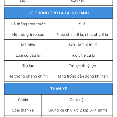
Lốp
8.25-16
HỆ THỐNG TREO & LÁI & PHANH
Hệ thống treo trước
9 lá
Hệ thống treo sau
Nhíp chính 9 lá, nhíp phụ 8 lá
Mã hiệu
3401JAC-010JK
Loại cơ cấu lái
Trục vít ê cu bi
Trợ lực
Trợ lực thuỷ lực
Hệ thống phanh chính
Tang trống dẫn động khí nén
THÂN XE
Cabin
Cabin lật
Loại thân xe
Khung xe chịu lực 2 lớp 5+4 (mm)