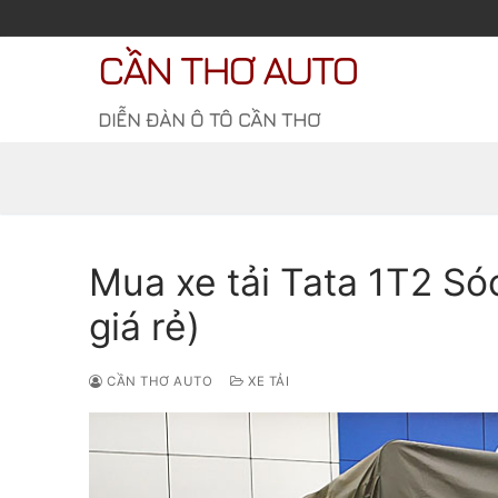
Chuyển
đến
CẦN THƠ AUTO
nội
dung
DIỄN ĐÀN Ô TÔ CẦN THƠ
Mua xe tải Tata 1T2 Sóc
giá rẻ)
CẦN THƠ AUTO
XE TẢI