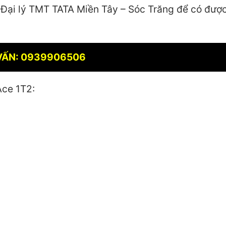
i Đại lý TMT TATA Miền Tây – Sóc Trăng để có đượ
VẤN: 0939906506
Ace 1T2: