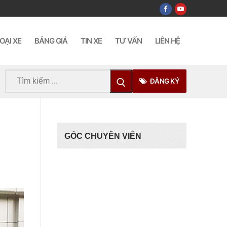
OẠI XE
BẢNG GIÁ
TIN XE
TƯ VẤN
LIÊN HỆ
Tìm
ĐĂNG KÝ
kiếm
cho:
GÓC CHUYÊN VIÊN