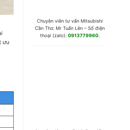
Chuyên viên tư vấn Mitsubishi
Cần Thơ. Mr Tuấn Lên – Số điện
i
thoại (zalo):
0913779960
.
t ưu