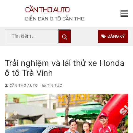
Chuyển
CẦN THƠ AUTO
đến
nội
DIỄN ĐÀN Ô TÔ CẦN THƠ
dung
Tìm
ĐĂNG KÝ
kiếm
cho:
Trải nghiệm và lái thử xe Honda
ô tô Trà Vinh
CẦN THƠ AUTO
TIN TỨC