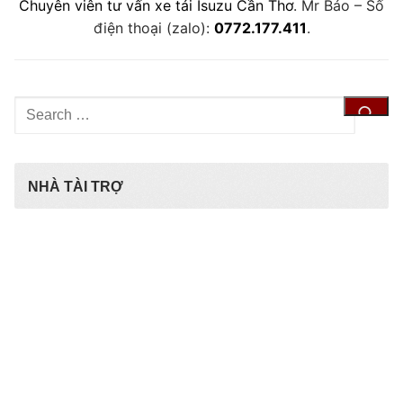
Chuyên viên tư vấn xe tải Isuzu Cần Thơ
. Mr Bảo – Số
điện thoại (zalo):
0772.177.411
.
Tìm
kiếm
cho:
NHÀ TÀI TRỢ