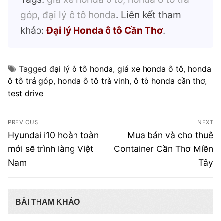
góp, đại lý ô tô honda
. Liên kết tham
khảo:
Đại lý Honda ô tô Cần Thơ
.
Tagged
đại lý ô tô honda
,
giá xe honda ô tô
,
honda
ô tô trả góp
,
honda ô tô trà vinh
,
ô tô honda cần thơ
,
test drive
Điều
PREVIOUS
NEXT
hướng
Previous
Next
Hyundai i10 hoàn toàn
Mua bán và cho thuê
post:
post:
bài
mới sẽ trình làng Việt
Container Cần Thơ Miền
Nam
Tây
viết
BÀI THAM KHẢO