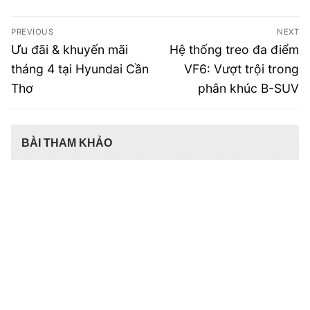
Điều
PREVIOUS
NEXT
hướng
Previous
Next
Ưu đãi & khuyến mãi
Hệ thống treo đa điểm
post:
post:
bài
tháng 4 tại Hyundai Cần
VF6: Vượt trội trong
Thơ
phân khúc B-SUV
viết
BÀI THAM KHẢO