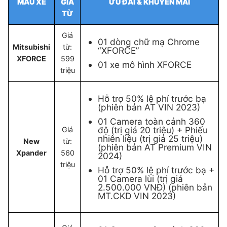
MẪU XE
GIÁ
ƯU ĐÃI & KHUYẾN MÃI
TỪ
Giá
01 dòng chữ mạ Chrome
Mitsubishi
từ:
“XFORCE”
XFORCE
599
01 xe mô hình XFORCE
triệu
Hỗ trợ 50% lệ phí trước bạ
(phiên bản AT VIN 2023)
01 Camera toàn cảnh 360
độ (trị giá 20 triệu) + Phiếu
Giá
nhiên liệu (trị giá 25 triệu)
New
từ:
(phiên bản AT Premium VIN
Xpander
560
2024)
triệu
Hỗ trợ 50% lệ phí trước bạ +
01 Camera lùi (trị giá
2.500.000 VNĐ) (phiên bản
MT.CKD VIN 2023)