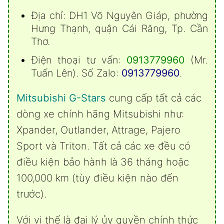
Địa chỉ: DH1 Võ Nguyên Giáp, phường
Hưng Thạnh, quận Cái Răng, Tp. Cần
Thơ.
Điện thoại tư vấn:
0913779960
(Mr.
Tuấn Lên). Số Zalo:
0913779960
.
Mitsubishi G-Stars
cung cấp tất cả các
dòng xe chính hãng Mitsubishi
như:
Xpander
,
Outlander
,
Attrage
,
Pajero
Sport
và
Triton
. Tất cả các xe đều có
điều kiện bảo hành là 36 tháng hoặc
100,000 km (tùy điều kiện nào đến
trước).
Với vị thế là đại lý ủy quyền chính thức