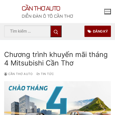
Chuyển
CẦN THƠ AUTO
đến
nội
DIỄN ĐÀN Ô TÔ CẦN THƠ
dung
Tìm
ĐĂNG KÝ
kiếm
cho:
Chương trình khuyến mãi tháng
4 Mitsubishi Cần Thơ
CẦN THƠ AUTO
TIN TỨC