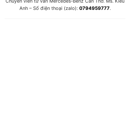
Chuyên viên tư vấn Mercedes-Benz Cần Thơ. Ms. Kiều
Anh – Số điện thoại (zalo):
0794959777
.