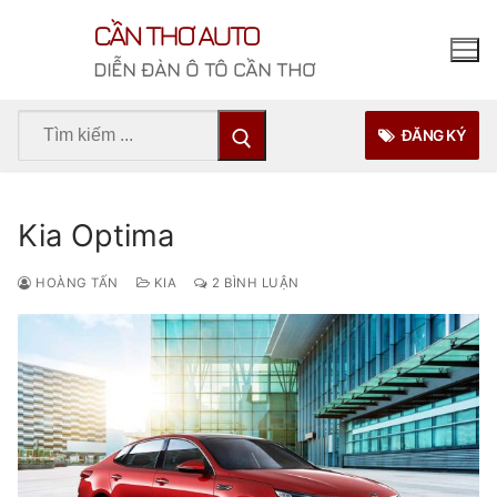
Chuyển
CẦN THƠ AUTO
đến
nội
DIỄN ĐÀN Ô TÔ CẦN THƠ
dung
Tìm
ĐĂNG KÝ
kiếm
cho:
Kia Optima
HOÀNG TẤN
KIA
2 BÌNH LUẬN