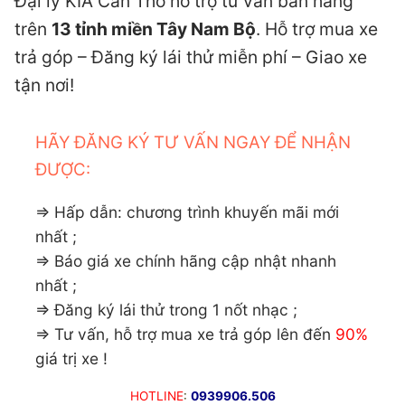
Đại lý KIA Cần Thơ hỗ trợ tư vấn bán hàng
trên
13 tỉnh miền Tây Nam Bộ
. Hỗ trợ mua xe
trả góp – Đăng ký lái thử miễn phí – Giao xe
tận nơi!
HÃY ĐĂNG KÝ TƯ VẤN NGAY ĐỂ NHẬN
ĐƯỢC:
⇒ Hấp dẫn: chương trình khuyến mãi mới
nhất ;
⇒ Báo giá xe chính hãng cập nhật nhanh
nhất ;
⇒ Đăng ký lái thử trong 1 nốt nhạc ;
⇒ Tư vấn, hỗ trợ mua xe trả góp lên đến
90%
giá trị xe !
HOTLINE
:
0939906.506