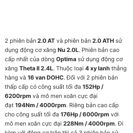
2 phiên bản
2.0 AT
và phiên bản
2.0 ATH
sử
dụng động cơ xăng
Nu 2.0L
. Phiên bản cao
cấp nhất của dòng
Optima
sử dụng động cơ
xăng
Theta II 2.4L
. Thuộc loại
4 xy lanh
thẳng
hàng và
16 van DOHC
. Đối với 2 phiên bản
thấp cấp có công suất tối đa
152Hp /
6200rpm
và mô men xoăn cực đại
đạt
194Nm / 4000rpm
. Riêng bản cao cấp
cho công suất tối đa
176Hp / 6000rpm
với
mô men xoắn cực đại
228Nm / 4000rpm
. Đi
kèm với động cơ trên thì cả 3 phiên bản sử