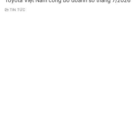
Toyota Việt Nam công bố doanh số tháng 7/2026
TIN TỨC