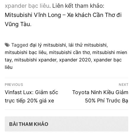
xpander bạc liêu
. Liên kết tham khảo:
Mitsubishi Vĩnh Long
–
Xe khách Cần Thơ đi
Vũng Tàu
.
Tagged
đại lý mitsubishi
,
lái thử mitsubishi
,
mitsubishi bạc liêu
,
mitsubishi cần thơ
,
mitsubishi mien
tay
,
mitsubishi xpander
,
xpander 2020
,
xpander bạc
liêu
Điều
PREVIOUS
NEXT
hướng
Previous
Next
Vinfast Lux: Giảm sốc
Toyota Ninh Kiều Giảm
post:
post:
bài
trực tiếp 20% giá xe
50% Phí Trước Bạ
viết
BÀI THAM KHẢO