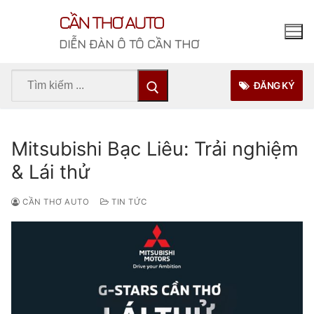
Chuyển
CẦN THƠ AUTO
đến
nội
DIỄN ĐÀN Ô TÔ CẦN THƠ
dung
Tìm
ĐĂNG KÝ
kiếm
cho:
Mitsubishi Bạc Liêu: Trải nghiệm
& Lái thử
CẦN THƠ AUTO
TIN TỨC