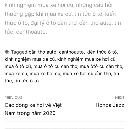
kinh nghiệm mua xe hơi cũ, những câu hỏi
thường gặp khi mua xe cũ, tin tức ô tô, kiến
thức ô tô, đại lý ô tô cần thơ, cần thơ auto, tin
tức, canthoauto.
Tagged
cần thơ auto
,
canthoauto
,
kiến thức ô tô
,
kinh nghiệm mua xe cũ
,
kinh nghiệm mua xe hơi cũ
,
mua ô tô cũ
,
mua ô tô cũ cần thơ
,
mua ôtô cũ cần thơ
,
mua xe cũ
,
mua xe hơi cũ
,
mua xe hơi cũ cần thơ
,
tin
tức
,
tin tức ô tô
Điều
PREVIOUS
NEXT
hướng
Previous
Next
Các dòng xe hơi về Việt
Honda Jazz
post:
post:
bài
Nam trong năm 2020
viết