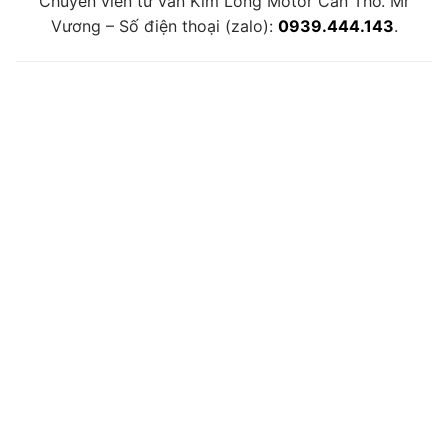
Chuyên viên tư vấn Kim Long Motor Cần Thơ. Mr
Vương – Số điện thoại (zalo):
0939.444.143
.