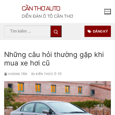
Chuyển
CẦN THƠ AUTO
đến
nội
DIỄN ĐÀN Ô TÔ CẦN THƠ
dung
Tìm
ĐĂNG KÝ
kiếm
cho:
Những câu hỏi thường gặp khi
mua xe hơi cũ
HOÀNG TẤN
KIẾN THỨC Ô TÔ