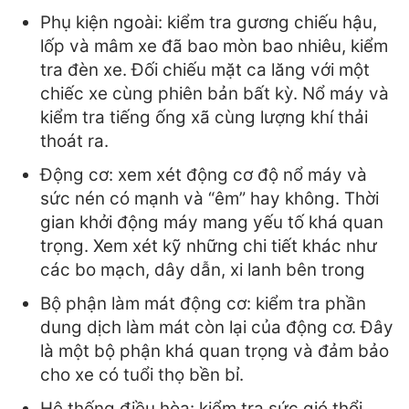
Phụ kiện ngoài: kiểm tra gương chiếu hậu,
lốp và mâm xe đã bao mòn bao nhiêu, kiểm
tra đèn xe. Đối chiếu mặt ca lăng với một
chiếc xe cùng phiên bản bất kỳ. Nổ máy và
kiểm tra tiếng ống xã cùng lượng khí thải
thoát ra.
Động cơ: xem xét động cơ độ nổ máy và
sức nén có mạnh và “êm” hay không. Thời
gian khởi động máy mang yếu tố khá quan
trọng. Xem xét kỹ những chi tiết khác như
các bo mạch, dây dẫn, xi lanh bên trong
Bộ phận làm mát động cơ: kiểm tra phần
dung dịch làm mát còn lại của động cơ. Đây
là một bộ phận khá quan trọng và đảm bảo
cho xe có tuổi thọ bền bỉ.
Hệ thống điều hòa: kiểm tra sức gió thổi,