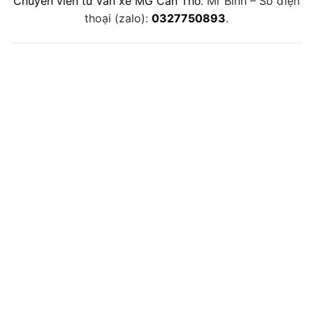
Chuyên viên tư vấn xe MG Cần Thơ
. Mr Bình – Số điện
thoại (zalo):
0327750893
.