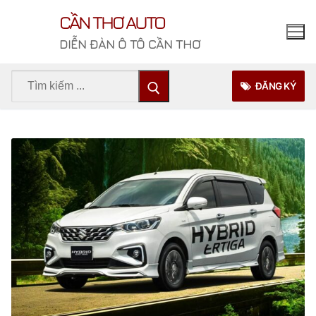
Chuyển
CẦN THƠ AUTO
đến
nội
DIỄN ĐÀN Ô TÔ CẦN THƠ
dung
Tìm
ĐĂNG KÝ
kiếm
cho: