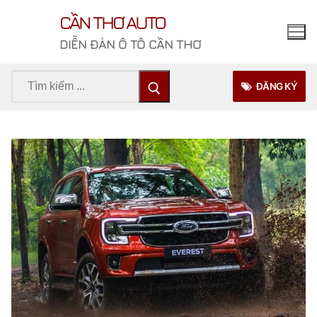
Chuyển
CẦN THƠ AUTO
đến
nội
DIỄN ĐÀN Ô TÔ CẦN THƠ
dung
Tìm
ĐĂNG KÝ
kiếm
cho: