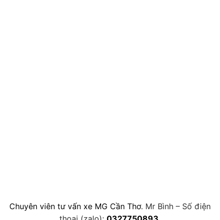
Chuyên viên tư vấn xe MG Cần Thơ
. Mr Bình – Số điện
thoại (zalo):
0327750893
.