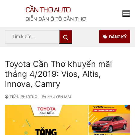
Chuyển
CẦN THƠ AUTO
đến
nội
DIỄN ĐÀN Ô TÔ CẦN THƠ
dung
Tìm
ĐĂNG KÝ
kiếm
cho:
Toyota Cần Thơ khuyến mãi
tháng 4/2019: Vios, Altis,
Innova, Camry
TRẦN PHƯƠNG
KHUYẾN MÃI