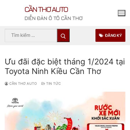
Chuyển
CẦN THƠ AUTO
đến
nội
DIỄN ĐÀN Ô TÔ CẦN THƠ
dung
Tìm
ĐĂNG KÝ
kiếm
cho:
Ưu đãi đặc biệt tháng 1/2024 tại
Toyota Ninh Kiều Cần Thơ
CẦN THƠ AUTO
TIN TỨC