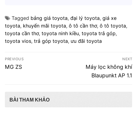
Tagged
bảng giá toyota
,
đại lý toyota
,
giá xe
toyota
,
khuyến mãi toyota
,
ô tô cần thơ
,
ô tô toyota
,
toyota cần thơ
,
toyota ninh kiều
,
toyota trả góp
,
toyota vios
,
trả góp toyota
,
ưu đãi toyota
Điều
PREVIOUS
NEXT
hướng
Previous
Next
MG ZS
Máy lọc không khí
post:
post:
bài
Blaupunkt AP 1.1
viết
BÀI THAM KHẢO