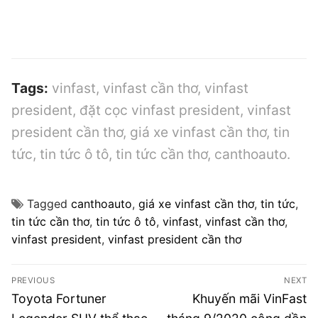
Tags:
vinfast, vinfast cần thơ, vinfast
president, đặt cọc vinfast president, vinfast
president cần thơ, giá xe vinfast cần thơ, tin
tức, tin tức ô tô, tin tức cần thơ, canthoauto.
Tagged
canthoauto
,
giá xe vinfast cần thơ
,
tin tức
,
tin tức cần thơ
,
tin tức ô tô
,
vinfast
,
vinfast cần thơ
,
vinfast president
,
vinfast president cần thơ
Điều
PREVIOUS
NEXT
hướng
Previous
Next
Toyota Fortuner
Khuyến mãi VinFast
post:
post: