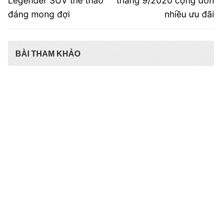
bài
Legender SUV thể thao
tháng 9/2020 cộng dồn
đáng mong đợi
nhiều ưu đãi
viết
BÀI THAM KHẢO