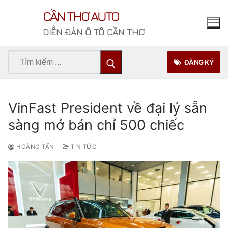
Chuyển
CẦN THƠ AUTO
đến
nội
DIỄN ĐÀN Ô TÔ CẦN THƠ
dung
Tìm
ĐĂNG KÝ
kiếm
cho:
VinFast President về đại lý sẵn
sàng mở bán chỉ 500 chiếc
HOÀNG TẤN
TIN TỨC