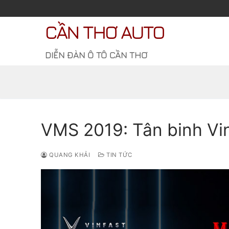
Chuyển
đến
CẦN THƠ AUTO
nội
dung
DIỄN ĐÀN Ô TÔ CẦN THƠ
VMS 2019: Tân binh Vin
QUANG KHẢI
TIN TỨC