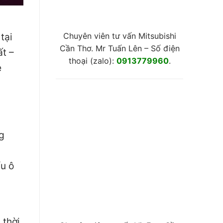
Chuyên viên tư vấn Mitsubishi
tại
Cần Thơ. Mr Tuấn Lên – Số điện
ất –
thoại (zalo):
0913779960
.
e
g
ẩu ô
 thời,