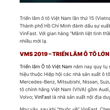
Triển lãm ô tô Việt Nam lần thứ 15 (Viet
Thành phố Hồ Chí Minh đánh dấu sự xuất h
VinFast. Với gian hàng “Mãnh liệt tinh t
nhiều mới lạ.
VMS 2019 – TRIỂN LÃM Ô TÔ LỚ
Triển lãm Ô tô Việt Nam
năm nay quy tụ s
hiệu thuộc Hiệp hội các nhà sản xuất ô 
Mercedes-Benz, Mitsubishi, Nissan, Suzu
tô chính hãng Việt Nam (VIVA) gồm Audi,
Volvo;
VinFast
là nhà sản xuất nội địa du
Như vậy, sau khi “thuộc về” VinFast, Chev