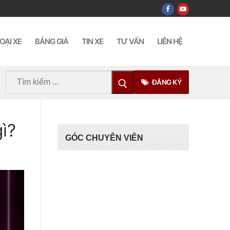
OẠI XE
BẢNG GIÁ
TIN XE
TƯ VẤN
LIÊN HỆ
Tìm
ĐĂNG KÝ
kiếm
cho:
ì?
GÓC CHUYÊN VIÊN