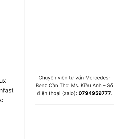
Chuyên viên tư vấn Mercedes-
ux
Benz Cần Thơ. Ms. Kiều Anh – Số
nfast
điện thoại (zalo):
0794959777
.
ợc