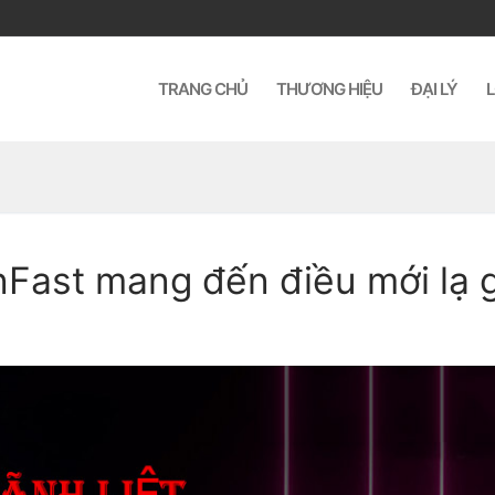
TRANG CHỦ
THƯƠNG HIỆU
ĐẠI LÝ
L
Fast mang đến điều mới lạ g