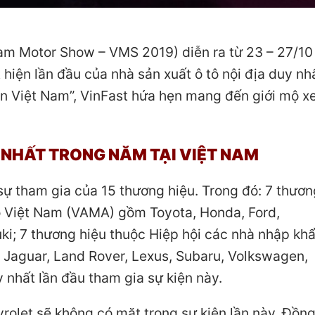
nam Motor Show – VMS 2019) diễn ra từ 23 – 27/10 
iện lần đầu của nhà sản xuất ô tô nội địa duy nh
hần Việt Nam”, VinFast hứa hẹn mang đến giới mộ x
N NHẤT TRONG NĂM TẠI VIỆT NAM
ự tham gia của 15 thương hiệu. Trong đó: 7 thươn
tô Việt Nam (VAMA) gồm Toyota, Honda, Ford,
ki; 7 thương hiệu thuộc Hiệp hội các nhà nhập kh
 Jaguar, Land Rover, Lexus, Subaru, Volkswagen,
y nhất lần đầu tham gia sự kiện này.
rolet sẽ không có mặt trong sự kiện lần này. Đồng