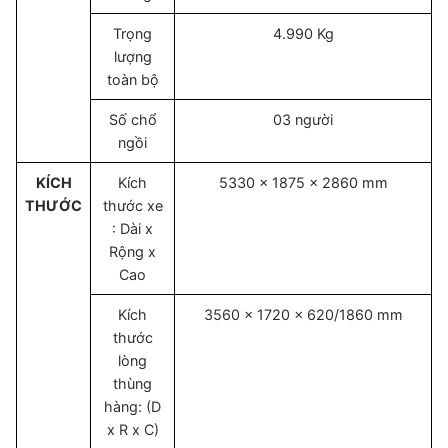
Trọng
4.990 Kg
lượng
toàn bộ
Số chổ
03 người
ngồi
KÍCH
Kích
5330 x 1875 x 2860 mm
THƯỚC
thước xe
: Dài x
Rộng x
Cao
Kích
3560 x 1720 x 620/1860 mm
thước
lòng
thùng
hàng: (D
x R x C)