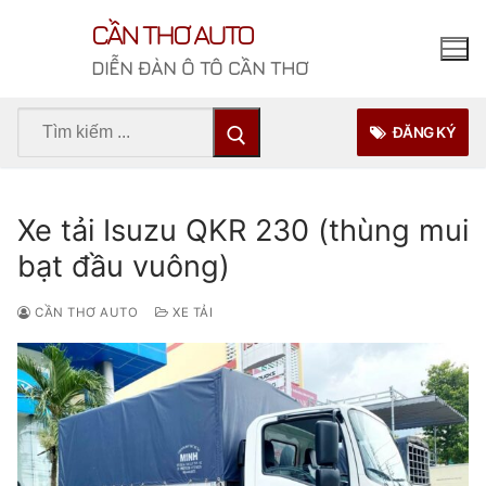
Chuyển
CẦN THƠ AUTO
đến
nội
DIỄN ĐÀN Ô TÔ CẦN THƠ
dung
Tìm
ĐĂNG KÝ
kiếm
cho:
Xe tải Isuzu QKR 230 (thùng mui
bạt đầu vuông)
CẦN THƠ AUTO
XE TẢI