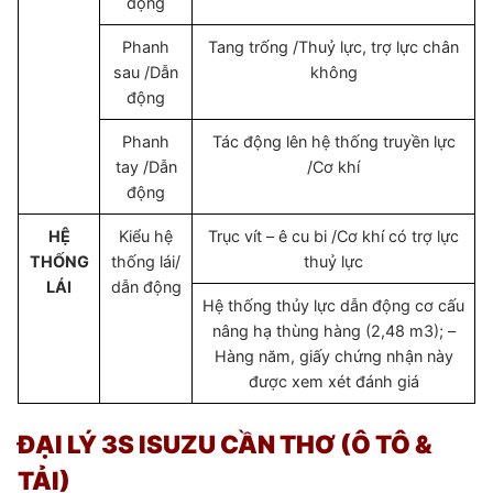
động
Phanh
Tang trống /Thuỷ lực, trợ lực chân
sau /Dẫn
không
động
Phanh
Tác động lên hệ thống truyền lực
tay /Dẫn
/Cơ khí
động
HỆ
Kiểu hệ
Trục vít – ê cu bi /Cơ khí có trợ lực
THỐNG
thống lái/
thuỷ lực
LÁI
dẫn động
Hệ thống thủy lực dẫn động cơ cấu
nâng hạ thùng hàng (2,48 m3); –
Hàng năm, giấy chứng nhận này
được xem xét đánh giá
ĐẠI LÝ 3S ISUZU CẦN THƠ (Ô TÔ &
TẢI)