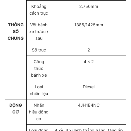
Khoảng
2.750mm
cách trục
THÔNG
Vết bánh
1385/1425mm
SỐ
xe trước /
CHUNG
sau
Số trục
2
Công
4 x 2
thức
bánh xe
Loại
Diesel
nhiên liệu
ĐỘNG
Nhãn
4JH1E4NC
CƠ
hiệu động
cơ
Loại động
4 kỳ, 4 xi lanh thẳng hàng, tăng áp