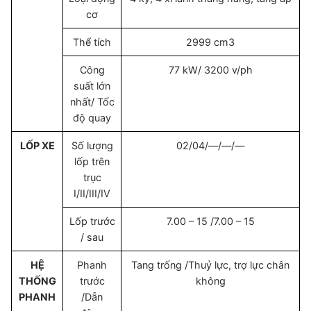
cơ
Thể tích
2999 cm3
Công
77 kW/ 3200 v/ph
suất lớn
nhất/ Tốc
độ quay
LỐP XE
Số lượng
02/04/—/—/—
lốp trên
trục
I/II/III/IV
Lốp trước
7.00 – 15 /7.00 – 15
/ sau
HỆ
Phanh
Tang trống /Thuỷ lực, trợ lực chân
THỐNG
trước
không
PHANH
/Dẫn