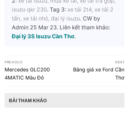
2:
xe tải isuzu, mua xe tải, xe tải trả góp,
isuzu qkr 230
. Tag 3:
xe tải 2t4, xe tải 2
tấn, xe tải nhỏ, đại lý isuzu
. CW by
Admin 25 Mar 23. Liên kết tham khảo:
Đại lý 3S Isuzu Cần Thơ
.
Điều
PREVIOUS
NEXT
hướng
Previous
Next
Mercedes GLC200
Bảng giá xe Ford Cần
post:
post:
bài
4MATIC Màu Đỏ
Thơ
viết
BÀI THAM KHẢO