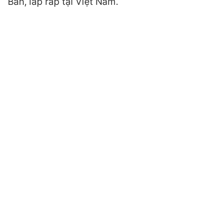
Bản, lắp ráp tại Việt Nam.